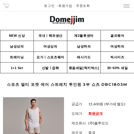
로그인
회원가입
주문조회
NEW 신상
국내ㅣ해외생산
제2물류센터
골프웨어
남성상의
여성상의
남성하의
여성하의
트레이닝
요가ㅣ스포츠웨어
래시가드
빅사이즈
1+1 Set
신발ㅣ잡화
묶음세일[럭키박스]
30~50% 세일
스포츠 멀티 포켓 에어 스트레치 투인원 3부 쇼츠 DBC1803M
공급가
15,600원
(부가세 별도)
도매가
회원공개
제조회사
(주)블루모드
제조국
중국