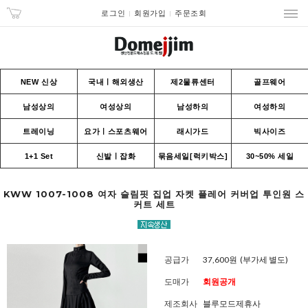
로그인
회원가입
주문조회
NEW 신상
국내ㅣ해외생산
제2물류센터
골프웨어
남성상의
여성상의
남성하의
여성하의
트레이닝
요가ㅣ스포츠웨어
래시가드
빅사이즈
1+1 Set
신발ㅣ잡화
묶음세일[럭키박스]
30~50% 세일
KWW 1007-1008 여자 슬림핏 집업 자켓 플레어 커버업 투인원 스
커트 세트
공급가
37,600원
(부가세 별도)
도매가
회원공개
제조회사
블루모드제휴사