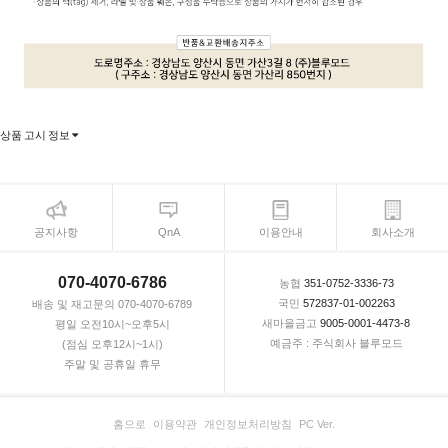
상품 고시 정보
공지사항
QnA
이용안내
회사소개
070-4070-6786
농협
351-0752-3336-73
국민
572837-01-002263
배송 및 재고문의 070-4070-6789
새마을금고
9005-0001-4473-8
평일 오전10시~오후5시
예금주 : 주식회사 블루모드
(점심 오후12시~1시)
주말 및 공휴일 휴무
홈으로
이용약관
개인정보처리방침
PC Ver.