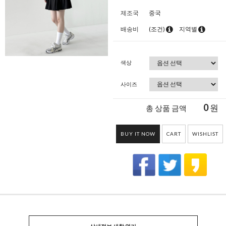
제조국
중국
배송비
(조건)
지역별
색상
사이즈
0
원
총 상품 금액
BUY IT NOW
CART
WISHLIST