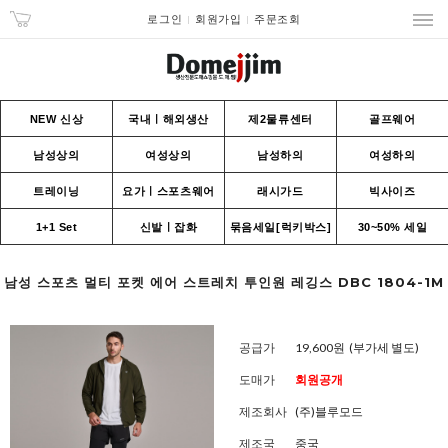
로그인
회원가입
주문조회
NEW 신상
국내ㅣ해외생산
제2물류센터
골프웨어
남성상의
여성상의
남성하의
여성하의
트레이닝
요가ㅣ스포츠웨어
래시가드
빅사이즈
1+1 Set
신발ㅣ잡화
묶음세일[럭키박스]
30~50% 세일
남성 스포츠 멀티 포켓 에어 스트레치 투인원 레깅스 DBC 1804-1M
공급가
19,600원
(부가세 별도)
도매가
회원공개
제조회사
(주)블루모드
제조국
중국