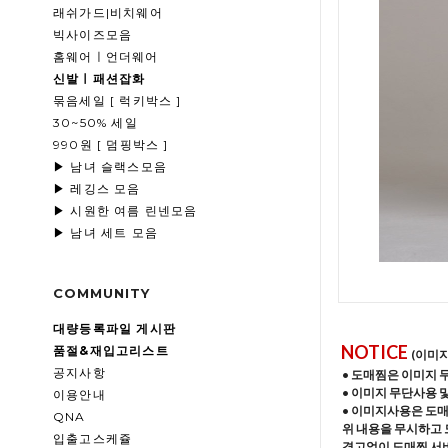
래쉬가드|비치웨어
빅사이즈모음
홈웨어ㅣ언더웨어
신발ㅣ패션잡화
묶음세일 [ 럭키박스 ]
30~50% 세일
990원 [ 덤핑박스 ]
▶ 남녀 슬랙스모음
▶ 레깅스 모음
▶ 시원한 여름 린넨모음
▶ 남녀 세트 모음
COMMUNITY
대량등록파일 게시판
NOTICE
품절&재입고리스트
(이미
공지사항
• 도매찜은 이미지 
• 이미지 무단사용 
이용안내
• 이미지사용은 도
QNA
위 내용을 무시하고 
입출고스케쥴
경고없이 도매찜 서비