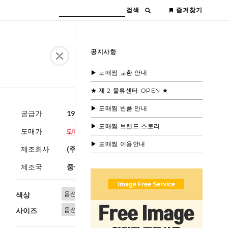
검색
즐겨찾기
공지사항
▶ 도매찜 교환 안내
★ 제 2 물류센터 OPEN ★
▶ 도매찜 반품 안내
공급가
19,600원
(부가세별도)
▶ 도매찜 브랜드 스토리
도매가
▶ 도매찜 이용안내
제조회사
(주)블루모드
제조국
중국
색상
사이즈