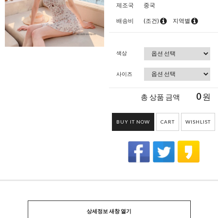
제조국
중국
배송비
(조건)
지역별
색상
사이즈
0
원
총 상품 금액
BUY IT NOW
CART
WISHLIST
상세정보 새창 열기