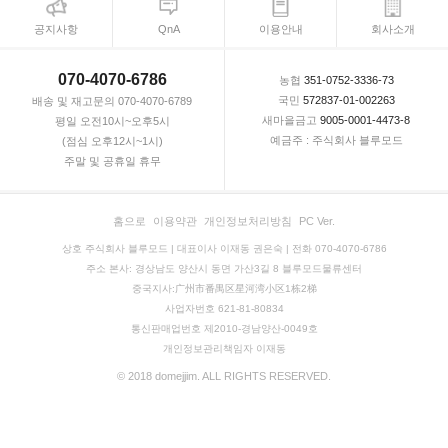
공지사항
QnA
이용안내
회사소개
070-4070-6786
농협
351-0752-3336-73
국민
572837-01-002263
배송 및 재고문의 070-4070-6789
새마을금고
9005-0001-4473-8
평일 오전10시~오후5시
예금주 : 주식회사 블루모드
(점심 오후12시~1시)
주말 및 공휴일 휴무
홈으로
이용약관
개인정보처리방침
PC Ver.
상호 주식회사 블루모드 | 대표이사 이재동 권은숙 | 전화 070-4070-6786
주소 본사: 경상남도 양산시 동면 가산3길 8 블루모드물류센터
중국지사:广州市番禺区星河湾小区1栋2梯
사업자번호 621-81-80834
통신판매업번호 제2010-경남양산-0049호
개인정보관리책임자 이재동
© 2018 domejjim. ALL RIGHTS RESERVED.