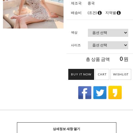
제조국
중국
배송비
(조건)
지역별
색상
사이즈
0
원
총 상품 금액
BUY IT NOW
CART
WISHLIST
상세정보 새창 열기