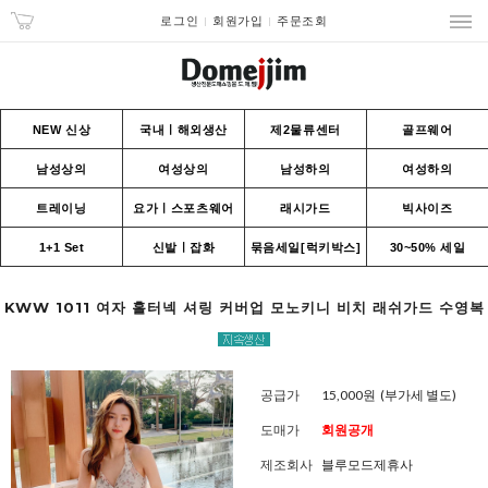
로그인
회원가입
주문조회
NEW 신상
국내ㅣ해외생산
제2물류센터
골프웨어
남성상의
여성상의
남성하의
여성하의
트레이닝
요가ㅣ스포츠웨어
래시가드
빅사이즈
1+1 Set
신발ㅣ잡화
묶음세일[럭키박스]
30~50% 세일
KWW 1011 여자 홀터넥 셔링 커버업 모노키니 비치 래쉬가드 수영복
공급가
15,000원
(부가세 별도)
도매가
회원공개
제조회사
블루모드제휴사