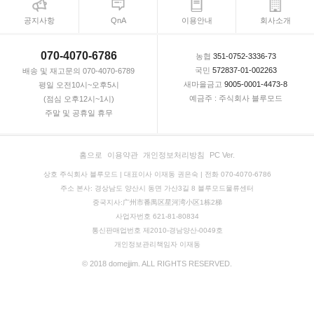
공지사항
QnA
이용안내
회사소개
070-4070-6786
농협
351-0752-3336-73
국민
572837-01-002263
배송 및 재고문의 070-4070-6789
새마을금고
9005-0001-4473-8
평일 오전10시~오후5시
예금주 : 주식회사 블루모드
(점심 오후12시~1시)
주말 및 공휴일 휴무
홈으로
이용약관
개인정보처리방침
PC Ver.
상호 주식회사 블루모드 | 대표이사 이재동 권은숙 | 전화 070-4070-6786
주소 본사: 경상남도 양산시 동면 가산3길 8 블루모드물류센터
중국지사:广州市番禺区星河湾小区1栋2梯
사업자번호 621-81-80834
통신판매업번호 제2010-경남양산-0049호
개인정보관리책임자 이재동
© 2018 domejjim. ALL RIGHTS RESERVED.