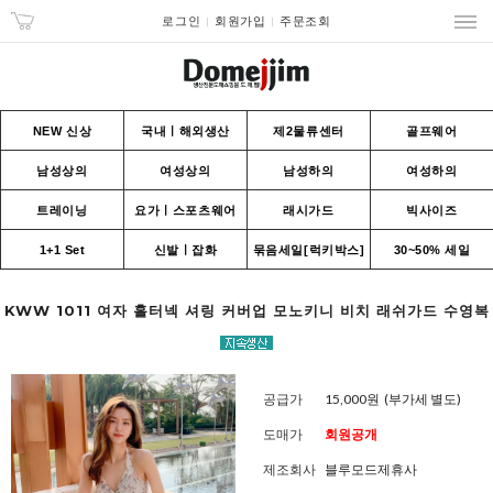
로그인
회원가입
주문조회
NEW 신상
국내ㅣ해외생산
제2물류센터
골프웨어
남성상의
여성상의
남성하의
여성하의
트레이닝
요가ㅣ스포츠웨어
래시가드
빅사이즈
1+1 Set
신발ㅣ잡화
묶음세일[럭키박스]
30~50% 세일
KWW 1011 여자 홀터넥 셔링 커버업 모노키니 비치 래쉬가드 수영복
공급가
15,000원
(부가세 별도)
도매가
회원공개
제조회사
블루모드제휴사