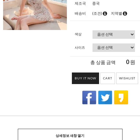
제조국
중국
배송비
(조건)
지역별
색상
사이즈
0
원
총 상품 금액
BUY IT NOW
CART
WISHLIST
상세정보 새창 열기