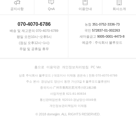
공지사항
QnA
이용안내
회사소개
070-4070-6786
농협
351-0752-3336-73
국민
572837-01-002263
배송 및 재고문의 070-4070-6789
새마을금고
9005-0001-4473-8
평일 오전10시~오후5시
예금주 : 주식회사 블루모드
(점심 오후12시~1시)
주말 및 공휴일 휴무
홈으로
이용약관
개인정보처리방침
PC Ver.
상호 주식회사 블루모드 | 대표이사 이재동 권은숙 | 전화 070-4070-6786
주소 본사: 경상남도 양산시 동면 가산3길 8 블루모드물류센터
중국지사:广州市番禺区星河湾小区1栋2梯
사업자번호 621-81-80834
통신판매업번호 제2010-경남양산-0049호
개인정보관리책임자 이재동
© 2018 domejjim. ALL RIGHTS RESERVED.