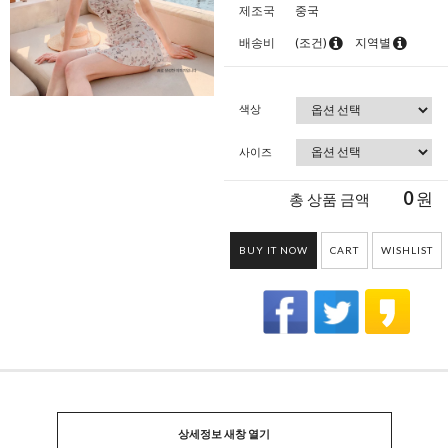
제조국
중국
배송비
(조건)
지역별
색상
사이즈
0
원
총 상품 금액
BUY IT NOW
CART
WISHLIST
상세정보 새창 열기