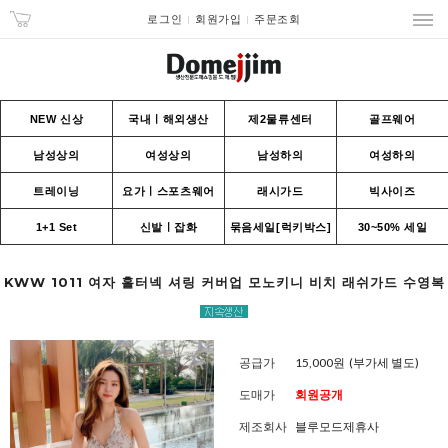
로그인
회원가입
주문조회
NEW 신상
국내ㅣ해외생산
제2물류센터
골프웨어
남성상의
여성상의
남성하의
여성하의
트레이닝
요가ㅣ스포츠웨어
래시가드
빅사이즈
1+1 Set
신발ㅣ잡화
묶음세일[럭키박스]
30~50% 세일
KWW 1011 여자 홀터넥 셔링 커버업 모노키니 비치 래쉬가드 수영복
공급가
15,000원
(부가세 별도)
도매가
회원공개
제조회사
블루모드제휴사