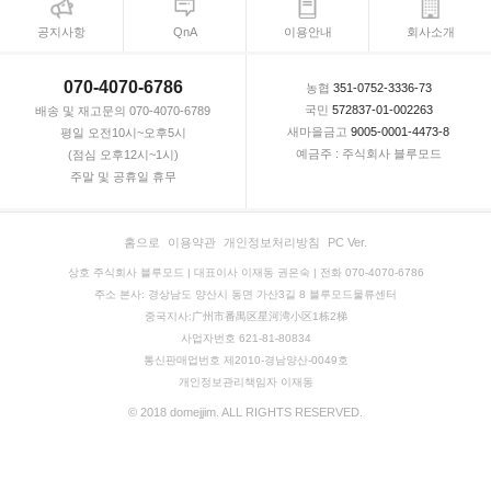
공지사항
QnA
이용안내
회사소개
070-4070-6786
농협
351-0752-3336-73
국민
572837-01-002263
배송 및 재고문의 070-4070-6789
새마을금고
9005-0001-4473-8
평일 오전10시~오후5시
예금주 : 주식회사 블루모드
(점심 오후12시~1시)
주말 및 공휴일 휴무
홈으로
이용약관
개인정보처리방침
PC Ver.
상호 주식회사 블루모드 | 대표이사 이재동 권은숙 | 전화 070-4070-6786
주소 본사: 경상남도 양산시 동면 가산3길 8 블루모드물류센터
중국지사:广州市番禺区星河湾小区1栋2梯
사업자번호 621-81-80834
통신판매업번호 제2010-경남양산-0049호
개인정보관리책임자 이재동
© 2018 domejjim. ALL RIGHTS RESERVED.