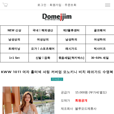
로그인
회원가입
주문조회
NEW 신상
국내ㅣ해외생산
제2물류센터
골프웨어
남성상의
여성상의
남성하의
여성하의
트레이닝
요가ㅣ스포츠웨어
래시가드
빅사이즈
1+1 Set
신발ㅣ잡화
묶음세일[럭키박스]
30~50% 세일
KWW 1011 여자 홀터넥 셔링 커버업 모노키니 비치 래쉬가드 수영복
공급가
15,000원
(부가세 별도)
도매가
회원공개
제조회사
블루모드제휴사