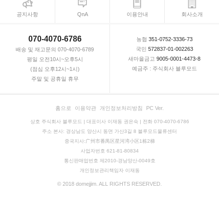
공지사항
QnA
이용안내
회사소개
070-4070-6786
농협
351-0752-3336-73
국민
572837-01-002263
배송 및 재고문의 070-4070-6789
새마을금고
9005-0001-4473-8
평일 오전10시~오후5시
예금주 : 주식회사 블루모드
(점심 오후12시~1시)
주말 및 공휴일 휴무
홈으로
이용약관
개인정보처리방침
PC Ver.
상호 주식회사 블루모드 | 대표이사 이재동 권은숙 | 전화 070-4070-6786
주소 본사: 경상남도 양산시 동면 가산3길 8 블루모드물류센터
중국지사:广州市番禺区星河湾小区1栋2梯
사업자번호 621-81-80834
통신판매업번호 제2010-경남양산-0049호
개인정보관리책임자 이재동
© 2018 domejjim. ALL RIGHTS RESERVED.