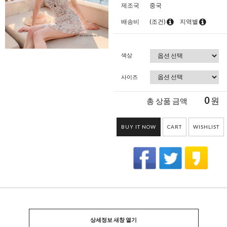
제조국
중국
배송비
(조건)
지역별
색상
사이즈
0
원
총 상품 금액
BUY IT NOW
CART
WISHLIST
상세정보 새창 열기