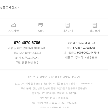
상품 고시 정보
공지사항
QnA
이용안내
회사소개
070-4070-6786
농협
351-0752-3336-73
국민
572837-01-002263
배송 및 재고문의 070-4070-6789
새마을금고
9005-0001-4473-8
평일 오전10시~오후5시
예금주 : 주식회사 블루모드
(점심 오후12시~1시)
주말 및 공휴일 휴무
홈으로
이용약관
개인정보처리방침
PC Ver.
상호 주식회사 블루모드 | 대표이사 이재동 권은숙 | 전화 070-4070-6786
주소 본사: 경상남도 양산시 동면 가산3길 8 블루모드물류센터
중국지사:广州市番禺区星河湾小区1栋2梯
사업자번호 621-81-80834
통신판매업번호 제2010-경남양산-0049호
개인정보관리책임자 이재동