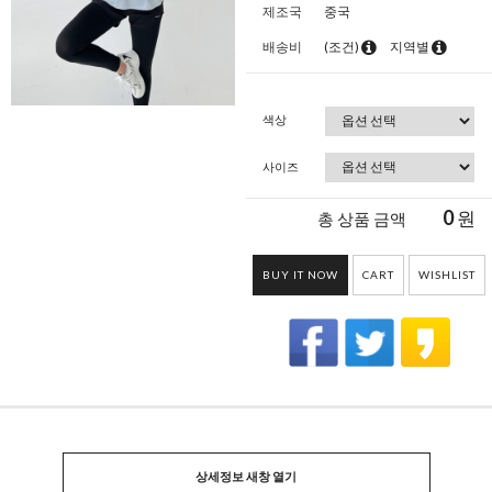
제조국
중국
배송비
(조건)
지역별
색상
사이즈
0
원
총 상품 금액
BUY IT NOW
CART
WISHLIST
상세정보 새창 열기