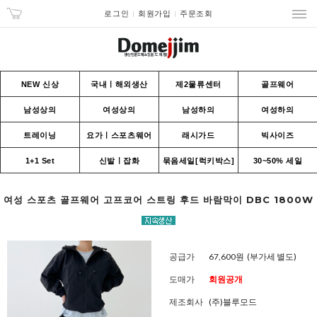
로그인
회원가입
주문조회
NEW 신상
국내ㅣ해외생산
제2물류센터
골프웨어
남성상의
여성상의
남성하의
여성하의
트레이닝
요가ㅣ스포츠웨어
래시가드
빅사이즈
1+1 Set
신발ㅣ잡화
묶음세일[럭키박스]
30~50% 세일
여성 스포츠 골프웨어 고프코어 스트링 후드 바람막이 DBC 1800W
공급가
67,600원
(부가세 별도)
도매가
회원공개
제조회사
(주)블루모드