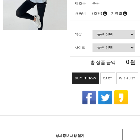
제조국
중국
배송비
(조건)
지역별
색상
사이즈
0
원
총 상품 금액
BUY IT NOW
CART
WISHLIST
상세정보 새창 열기