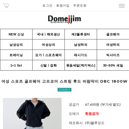
로그인
회원가입
주문조회
NEW 신상
국내ㅣ해외생산
제2물류센터
골프웨어
남성상의
여성상의
남성하의
여성하의
트레이닝
요가ㅣ스포츠웨어
래시가드
빅사이즈
1+1 Set
신발ㅣ잡화
묶음세일[럭키박스]
30~50% 세일
여성 스포츠 골프웨어 고프코어 스트링 후드 바람막이 DBC 1800W
공급가
67,600원
(부가세 별도)
도매가
회원공개
제조회사
(주)블루모드