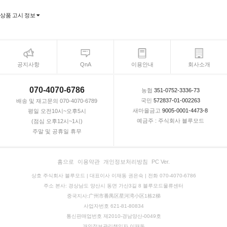
상품 고시 정보
공지사항
QnA
이용안내
회사소개
070-4070-6786
농협
351-0752-3336-73
국민
572837-01-002263
배송 및 재고문의 070-4070-6789
새마을금고
9005-0001-4473-8
평일 오전10시~오후5시
예금주 : 주식회사 블루모드
(점심 오후12시~1시)
주말 및 공휴일 휴무
홈으로
이용약관
개인정보처리방침
PC Ver.
상호 주식회사 블루모드 | 대표이사 이재동 권은숙 | 전화 070-4070-6786
주소 본사: 경상남도 양산시 동면 가산3길 8 블루모드물류센터
중국지사:广州市番禺区星河湾小区1栋2梯
사업자번호 621-81-80834
통신판매업번호 제2010-경남양산-0049호
개인정보관리책임자 이재동