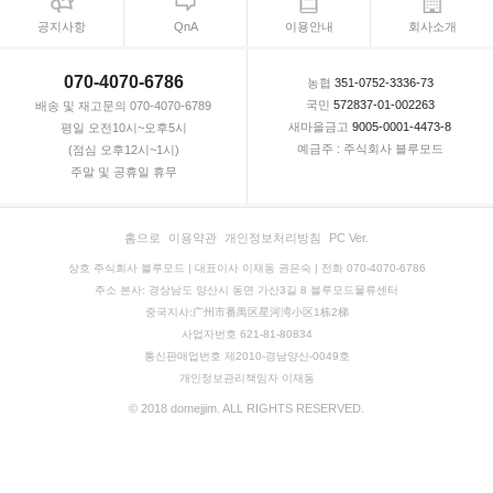
공지사항
QnA
이용안내
회사소개
070-4070-6786
농협
351-0752-3336-73
국민
572837-01-002263
배송 및 재고문의 070-4070-6789
새마을금고
9005-0001-4473-8
평일 오전10시~오후5시
예금주 : 주식회사 블루모드
(점심 오후12시~1시)
주말 및 공휴일 휴무
홈으로
이용약관
개인정보처리방침
PC Ver.
상호 주식회사 블루모드 | 대표이사 이재동 권은숙 | 전화 070-4070-6786
주소 본사: 경상남도 양산시 동면 가산3길 8 블루모드물류센터
중국지사:广州市番禺区星河湾小区1栋2梯
사업자번호 621-81-80834
통신판매업번호 제2010-경남양산-0049호
개인정보관리책임자 이재동
© 2018 domejjim. ALL RIGHTS RESERVED.