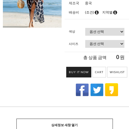
제조국
중국
배송비
(조건)
지역별
색상
사이즈
0
원
총 상품 금액
BUY IT NOW
CART
WISHLIST
상세정보 새창 열기