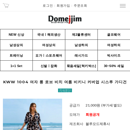
로그인
회원가입
주문조회
NEW 신상
국내ㅣ해외생산
제2물류센터
골프웨어
남성상의
여성상의
남성하의
여성하의
트레이닝
요가ㅣ스포츠웨어
래시가드
빅사이즈
1+1 Set
신발ㅣ잡화
묶음세일[럭키박스]
30~50% 세일
KWW 1004 여자 롱 로브 비치 여름 비키니 커버업 시스루 가디건
공급가
21,000원
(부가세 별도)
도매가
회원공개
제조회사
블루모드제휴사