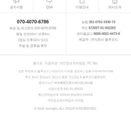
공지사항
QnA
이용안내
회사소개
070-4070-6786
농협
351-0752-3336-73
국민
572837-01-002263
배송 및 재고문의 070-4070-6789
새마을금고
9005-0001-4473-8
평일 오전10시~오후5시
예금주 : 주식회사 블루모드
(점심 오후12시~1시)
주말 및 공휴일 휴무
홈으로
이용약관
개인정보처리방침
PC Ver.
상호 주식회사 블루모드 | 대표이사 이재동 권은숙 | 전화 070-4070-6786
주소 본사: 경상남도 양산시 동면 가산3길 8 블루모드물류센터
중국지사:广州市番禺区星河湾小区1栋2梯
사업자번호 621-81-80834
통신판매업번호 제2010-경남양산-0049호
개인정보관리책임자 이재동
© 2018 domejjim. ALL RIGHTS RESERVED.