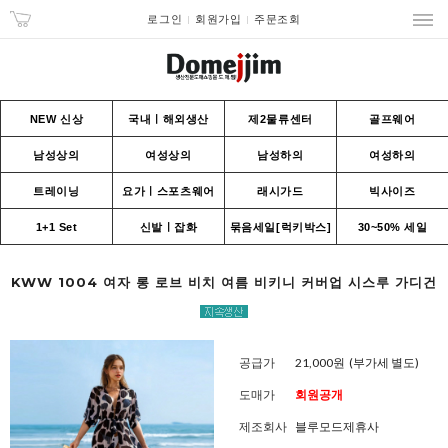
로그인
회원가입
주문조회
NEW 신상
국내ㅣ해외생산
제2물류센터
골프웨어
남성상의
여성상의
남성하의
여성하의
트레이닝
요가ㅣ스포츠웨어
래시가드
빅사이즈
1+1 Set
신발ㅣ잡화
묶음세일[럭키박스]
30~50% 세일
KWW 1004 여자 롱 로브 비치 여름 비키니 커버업 시스루 가디건
공급가
21,000원
(부가세 별도)
도매가
회원공개
제조회사
블루모드제휴사