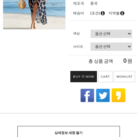
제조국
중국
배송비
(조건)
지역별
색상
사이즈
0
원
총 상품 금액
BUY IT NOW
CART
WISHLIST
상세정보 새창 열기