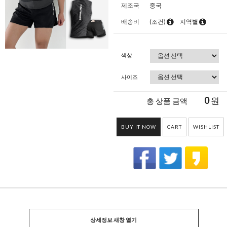
제조국
중국
배송비
(조건)
지역별
색상
사이즈
0
원
총 상품 금액
BUY IT NOW
CART
WISHLIST
상세정보 새창 열기