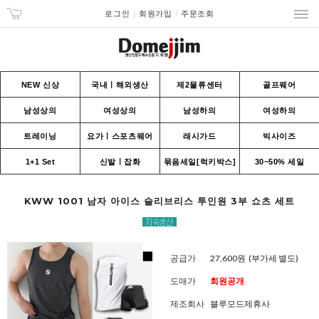
로그인
회원가입
주문조회
NEW 신상
국내ㅣ해외생산
제2물류센터
골프웨어
남성상의
여성상의
남성하의
여성하의
트레이닝
요가ㅣ스포츠웨어
래시가드
빅사이즈
1+1 Set
신발ㅣ잡화
묶음세일[럭키박스]
30~50% 세일
KWW 1001 남자 아이스 슬리브리스 투인원 3부 쇼츠 세트
공급가
27,600원
(부가세 별도)
도매가
회원공개
제조회사
블루모드제휴사