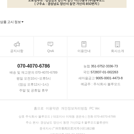
상품 고시 정보
공지사항
QnA
이용안내
회사소개
070-4070-6786
농협
351-0752-3336-73
국민
572837-01-002263
배송 및 재고문의 070-4070-6789
새마을금고
9005-0001-4473-8
평일 오전10시~오후5시
예금주 : 주식회사 블루모드
(점심 오후12시~1시)
주말 및 공휴일 휴무
홈으로
이용약관
개인정보처리방침
PC Ver.
상호 주식회사 블루모드 | 대표이사 이재동 권은숙 | 전화 070-4070-6786
주소 본사: 경상남도 양산시 동면 가산3길 8 블루모드물류센터
중국지사:广州市番禺区星河湾小区1栋2梯