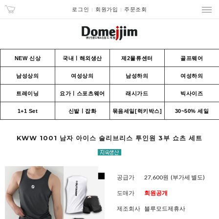
로그인
회원가입
주문조회
NEW 신상
국내ㅣ해외생산
제2물류센터
골프웨어
남성상의
여성상의
남성하의
여성하의
트레이닝
요가ㅣ스포츠웨어
래시가드
빅사이즈
1+1 Set
신발ㅣ잡화
묶음세일[럭키박스]
30~50% 세일
KWW 1001 남자 아이스 슬리브리스 투인원 3부 쇼츠 세트
공급가
27,600원
(부가세 별도)
도매가
회원공개
제조회사
블루모드제휴사