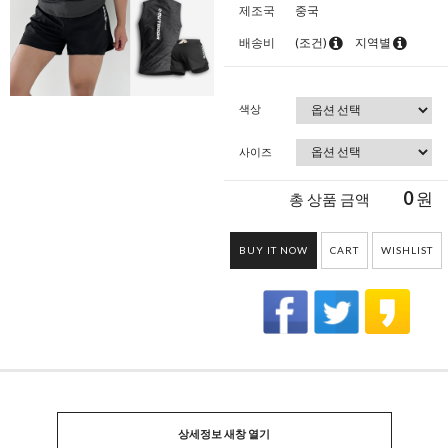
제조국
중국
배송비
(조건)
지역별
색상
사이즈
0
원
총 상품 금액
BUY IT NOW
CART
WISHLIST
상세정보 새창 열기