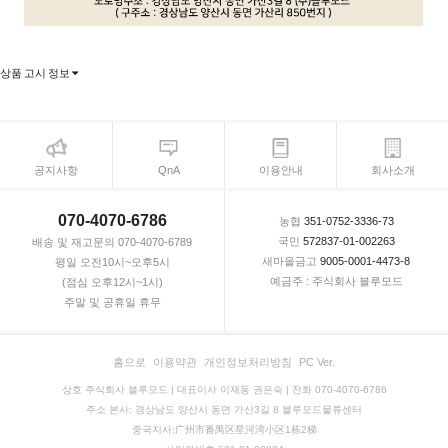
상품 고시 정보
공지사항
QnA
이용안내
회사소개
070-4070-6786
농협
351-0752-3336-73
국민
572837-01-002263
배송 및 재고문의 070-4070-6789
새마을금고
9005-0001-4473-8
평일 오전10시~오후5시
예금주 : 주식회사 블루모드
(점심 오후12시~1시)
주말 및 공휴일 휴무
홈으로
이용약관
개인정보처리방침
PC Ver.
상호 주식회사 블루모드 | 대표이사 이재동 권은숙 | 전화 070-4070-6786
주소 본사: 경상남도 양산시 동면 가산3길 8 블루모드물류센터
중국지사:广州市番禺区星河湾小区1栋2梯