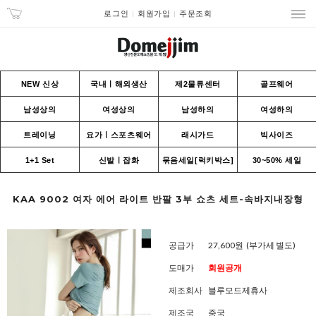
로그인
회원가입
주문조회
NEW 신상
국내ㅣ해외생산
제2물류센터
골프웨어
남성상의
여성상의
남성하의
여성하의
트레이닝
요가ㅣ스포츠웨어
래시가드
빅사이즈
1+1 Set
신발ㅣ잡화
묶음세일[럭키박스]
30~50% 세일
KAA 9002 여자 에어 라이트 반팔 3부 쇼츠 세트-속바지내장형
공급가
27,600원
(부가세 별도)
도매가
회원공개
제조회사
블루모드제휴사
제조국
중국