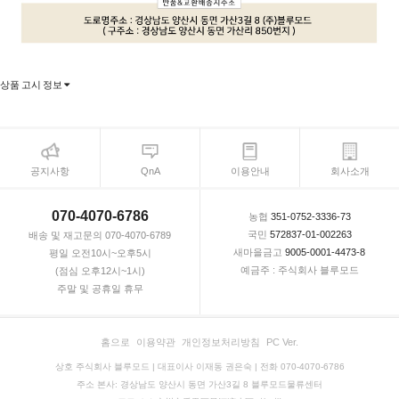
상품 고시 정보
공지사항
QnA
이용안내
회사소개
070-4070-6786
농협
351-0752-3336-73
국민
572837-01-002263
배송 및 재고문의 070-4070-6789
새마을금고
9005-0001-4473-8
평일 오전10시~오후5시
예금주 : 주식회사 블루모드
(점심 오후12시~1시)
주말 및 공휴일 휴무
홈으로
이용약관
개인정보처리방침
PC Ver.
상호 주식회사 블루모드 | 대표이사 이재동 권은숙 | 전화 070-4070-6786
주소 본사: 경상남도 양산시 동면 가산3길 8 블루모드물류센터