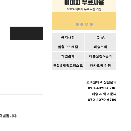
BUY IT NOW
공지사항
QnA
입출고스케쥴
배송조회
Cart
|
Wishlist
개인결제
제휴신청&문의
품절&재입고리스트
카카오톡 상담
고객센터 & 상담문의
070-4070-6786
배송 & 재고 문의
070-4070-6789
처벌됩니다.