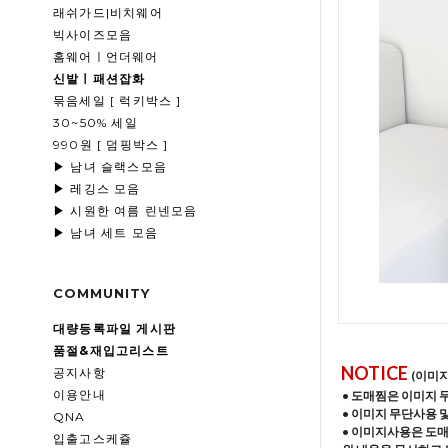
래쉬가드|비치웨어
빅사이즈모음
홈웨어ㅣ언더웨어
신발ㅣ패션잡화
묶음세일 [ 럭키박스 ]
30~50% 세일
990원 [ 덤핑박스 ]
▶ 남녀 슬랙스모음
▶ 레깅스 모음
▶ 시원한 여름 린넨모음
▶ 남녀 세트 모음
COMMUNITY
대량등록파일 게시판
품절&재입고리스트
NOTICE
공지사항
(이미
이용안내
• 도매찜은 이미지 
• 이미지 무단사용 
QNA
• 이미지사용은 도
입출고스케쥴