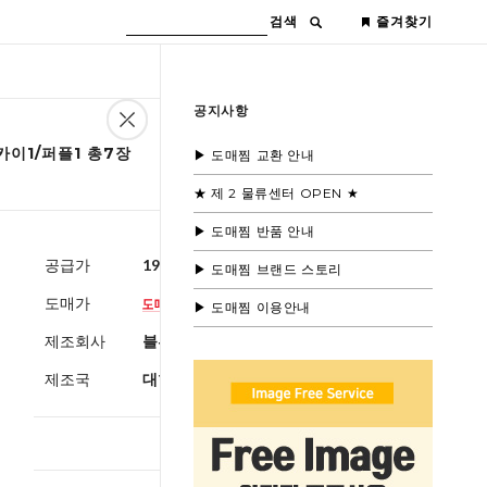
검색
즐겨찾기
공지사항
카이1/퍼플1 총7장
▶ 도매찜 교환 안내
★ 제 2 물류센터 OPEN ★
▶ 도매찜 반품 안내
공급가
19,600원
(부가세별도)
▶ 도매찜 브랜드 스토리
도매가
▶ 도매찜 이용안내
제조회사
블루모드제휴사
제조국
대한민국
총 상품 