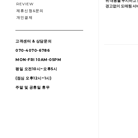
위 내용을 무시하고 
REVIEW
경고없이 도매찜 서비
제휴신청&문의
개인결제
고객센터 & 상담문의
070-4070-6786
MON-FRI 10AM-05PM
평일 오전10시~오후5시
(점심 오후12시~1시)
주말 및 공휴일 휴무