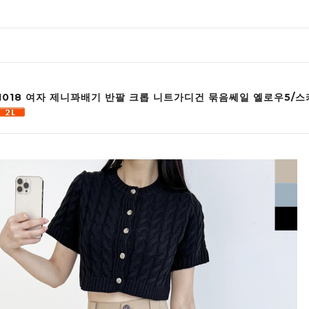
T 1018 여자 제니꽈배기 반팔 크롭 니트가디건 묶음쎄일 옐로우5/스