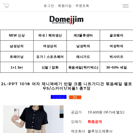
로그인
회원가입
주문조회
NEW 신상
국내ㅣ해외생산
제2물류센터
골프웨어
남성상의
여성상의
남성하의
여성하의
트레이닝
요가ㅣ스포츠웨어
래시가드
빅사이즈
1+1 Set
신발ㅣ잡화
묶음세일[럭키박스]
30~50% 세일
2L-PPT 1018 여자 제니꽈배기 반팔 크롭 니트가디건 묶음쎄일 옐로
우5/스카이1/퍼플1 총7장
공급가
19,600원
(부가세 별도)
도매가
회원공개
제조회사
블루모드제휴사