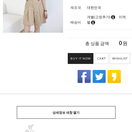
제조국
대한민국
개별(고정추가)
지역
배송비
별
0
원
총 상품 금액
BUY IT NOW
CART
WISHLIST
상세정보 새창 열기