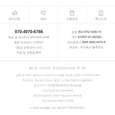
공지사항
QnA
이용안내
회사소개
070-4070-6786
농협
351-0752-3336-73
국민
572837-01-002263
배송 및 재고문의 070-4070-6789
새마을금고
9005-0001-4473-8
평일 오전10시~오후5시
예금주 : 주식회사 블루모드
(점심 오후12시~1시)
주말 및 공휴일 휴무
홈으로
이용약관
개인정보처리방침
PC Ver.
상호 주식회사 블루모드 | 대표이사 이재동 권은숙 | 전화 070-4070-6786
주소 본사: 경상남도 양산시 동면 가산3길 8 블루모드물류센터
중국지사:广州市番禺区星河湾小区1栋2梯
사업자번호 621-81-80834
통신판매업번호 제2010-경남양산-0049호
개인정보관리책임자 이재동
© 2018 domejjim. ALL RIGHTS RESERVED.