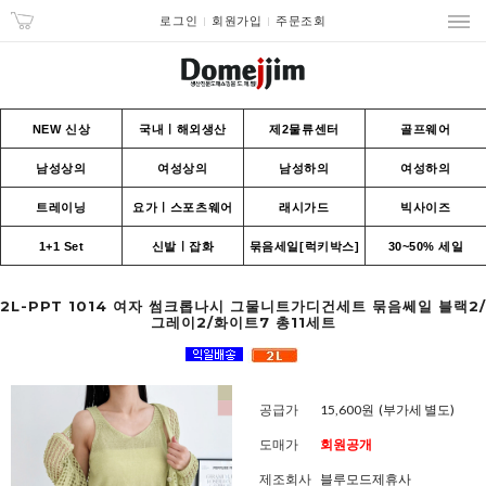
로그인
회원가입
주문조회
NEW 신상
국내ㅣ해외생산
제2물류센터
골프웨어
남성상의
여성상의
남성하의
여성하의
트레이닝
요가ㅣ스포츠웨어
래시가드
빅사이즈
1+1 Set
신발ㅣ잡화
묶음세일[럭키박스]
30~50% 세일
2L-PPT 1014 여자 썸크롭나시 그물니트가디건세트 묶음쎄일 블랙2/
그레이2/화이트7 총11세트
공급가
15,600원
(부가세 별도)
도매가
회원공개
제조회사
블루모드제휴사