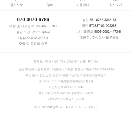
공지사항
QnA
이용안내
회사소개
070-4070-6786
농협
351-0752-3336-73
국민
572837-01-002263
배송 및 재고문의 070-4070-6789
새마을금고
9005-0001-4473-8
평일 오전10시~오후5시
예금주 : 주식회사 블루모드
(점심 오후12시~1시)
주말 및 공휴일 휴무
홈으로
이용약관
개인정보처리방침
PC Ver.
상호 주식회사 블루모드 | 대표이사 이재동 권은숙 | 전화 070-4070-6786
주소 본사: 경상남도 양산시 동면 가산3길 8 블루모드물류센터
중국지사:广州市番禺区星河湾小区1栋2梯
사업자번호 621-81-80834
통신판매업번호 제2010-경남양산-0049호
개인정보관리책임자 이재동
© 2018 domejjim. ALL RIGHTS RESERVED.