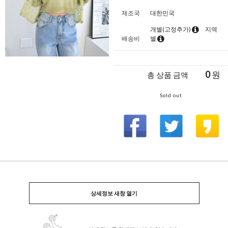
제조국
대한민국
개별(고정추가)
지역
배송비
별
0
원
총 상품 금액
Sold out
상세정보 새창 열기