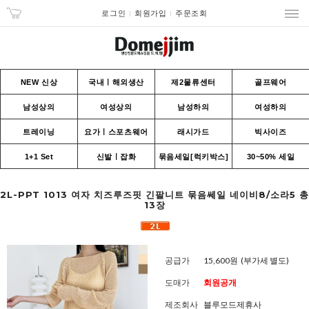
로그인
회원가입
주문조회
NEW 신상
국내ㅣ해외생산
제2물류센터
골프웨어
남성상의
여성상의
남성하의
여성하의
트레이닝
요가ㅣ스포츠웨어
래시가드
빅사이즈
1+1 Set
신발ㅣ잡화
묶음세일[럭키박스]
30~50% 세일
2L-PPT 1013 여자 치즈루즈핏 긴팔니트 묶음쎄일 네이비8/소라5 총
13장
공급가
15,600원
(부가세 별도)
도매가
회원공개
제조회사
블루모드제휴사