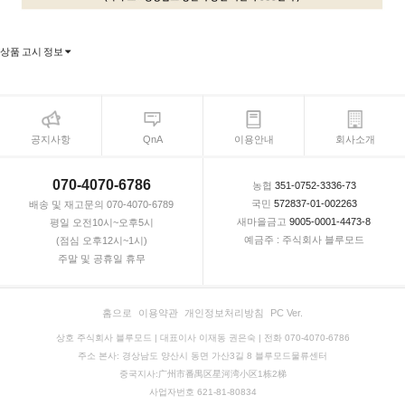
상품 고시 정보
공지사항
QnA
이용안내
회사소개
070-4070-6786
농협
351-0752-3336-73
국민
572837-01-002263
배송 및 재고문의 070-4070-6789
새마을금고
9005-0001-4473-8
평일 오전10시~오후5시
예금주 : 주식회사 블루모드
(점심 오후12시~1시)
주말 및 공휴일 휴무
홈으로
이용약관
개인정보처리방침
PC Ver.
상호 주식회사 블루모드 | 대표이사 이재동 권은숙 | 전화 070-4070-6786
주소 본사: 경상남도 양산시 동면 가산3길 8 블루모드물류센터
중국지사:广州市番禺区星河湾小区1栋2梯
사업자번호 621-81-80834