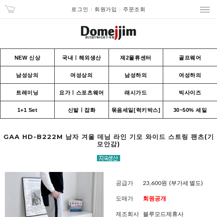
로그인
회원가입
주문조회
NEW 신상
국내ㅣ해외생산
제2물류센터
골프웨어
남성상의
여성상의
남성하의
여성하의
트레이닝
요가ㅣ스포츠웨어
래시가드
빅사이즈
1+1 Set
신발ㅣ잡화
묶음세일[럭키박스]
30~50% 세일
GAA HD-B222M 남자 겨울 데님 라인 기모 와이드 스트링 팬츠(기
모안감)
공급가
23,600원
(부가세 별도)
도매가
회원공개
제조회사
블루모드제휴사