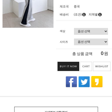
제조국
중국
배송비
(조건)
지역별
색상
사이즈
0
원
총 상품 금액
BUY IT NOW
CART
WISHLIST