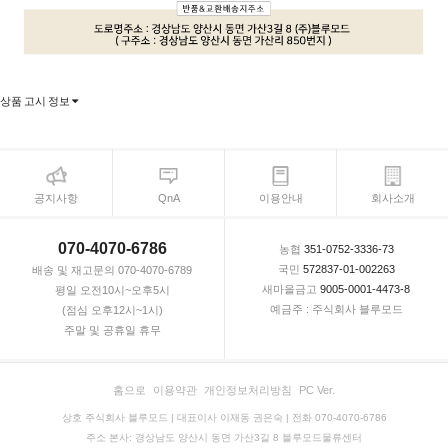
상품 고시 정보
공지사항
QnA
이용안내
회사소개
070-4070-6786
농협
351-0752-3336-73
국민
572837-01-002263
배송 및 재고문의 070-4070-6789
새마을금고
9005-0001-4473-8
평일 오전10시~오후5시
예금주 : 주식회사 블루모드
(점심 오후12시~1시)
주말 및 공휴일 휴무
홈으로
이용약관
개인정보처리방침
PC Ver.
상호 주식회사 블루모드 | 대표이사 이재동 권은숙 | 전화 070-4070-6786
주소 본사: 경상남도 양산시 동면 가산3길 8 블루모드물류센터