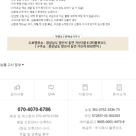
상품 고시 정보
공지사항
QnA
이용안내
회사소개
070-4070-6786
농협
351-0752-3336-73
국민
572837-01-002263
배송 및 재고문의 070-4070-6789
새마을금고
9005-0001-4473-8
평일 오전10시~오후5시
예금주 : 주식회사 블루모드
(점심 오후12시~1시)
주말 및 공휴일 휴무