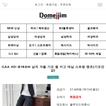
로그인
회원가입
주문조회
NEW 신상
국내ㅣ해외생산
제2물류센터
골프웨어
남성상의
여성상의
남성하의
여성하의
트레이닝
요가ㅣ스포츠웨어
래시가드
빅사이즈
1+1 Set
신발ㅣ잡화
묶음세일[럭키박스]
30~50% 세일
GAA HD-B186M 남자 겨울 기모 웜 카고 데님 스트링 팬츠(기모안
감)
공급가
27,600원
(부가세 별도)
도매가
회원공개
제조회사
블루모드제휴사