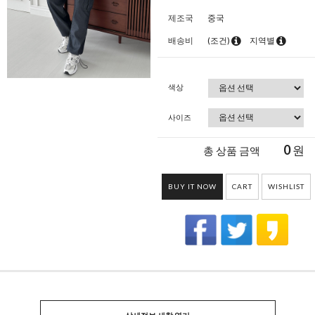
제조국
중국
배송비
(조건)
지역별
색상
사이즈
0
원
총 상품 금액
BUY IT NOW
CART
WISHLIST