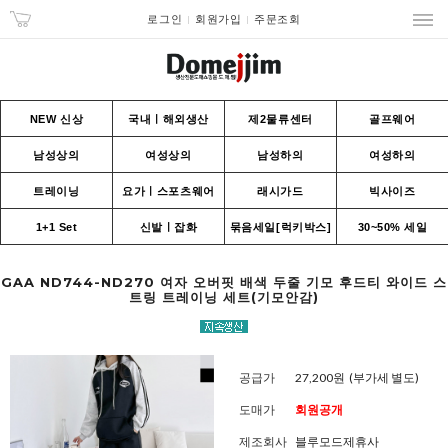
로그인
회원가입
주문조회
NEW 신상
국내ㅣ해외생산
제2물류센터
골프웨어
남성상의
여성상의
남성하의
여성하의
트레이닝
요가ㅣ스포츠웨어
래시가드
빅사이즈
1+1 Set
신발ㅣ잡화
묶음세일[럭키박스]
30~50% 세일
GAA ND744-ND270 여자 오버핏 배색 두줄 기모 후드티 와이드 스
트링 트레이닝 세트(기모안감)
공급가
27,200원
(부가세 별도)
도매가
회원공개
제조회사
블루모드제휴사