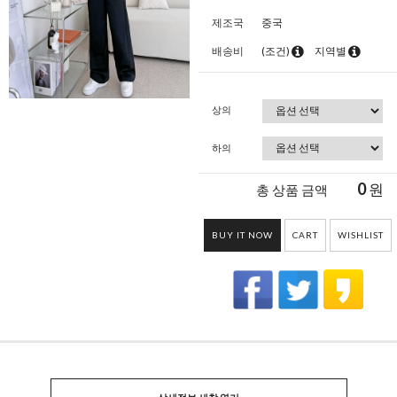
제조국
중국
배송비
(조건)
지역별
상의
하의
0
원
총 상품 금액
BUY IT NOW
CART
WISHLIST