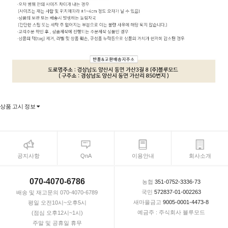
상품 고시 정보
공지사항
QnA
이용안내
회사소개
070-4070-6786
농협
351-0752-3336-73
국민
572837-01-002263
배송 및 재고문의 070-4070-6789
새마을금고
9005-0001-4473-8
평일 오전10시~오후5시
예금주 : 주식회사 블루모드
(점심 오후12시~1시)
주말 및 공휴일 휴무