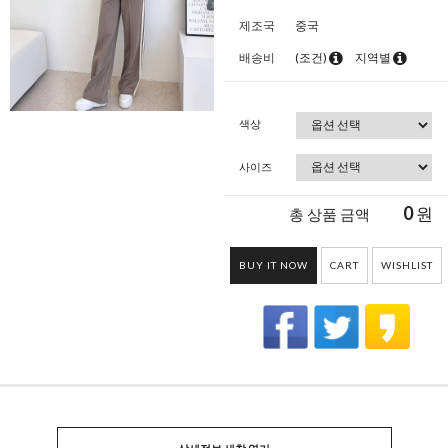
제조국
중국
배송비
(조건)
지역별
색상
사이즈
0
원
총 상품 금액
BUY IT NOW
CART
WISHLIST