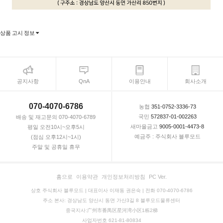
상품 고시 정보
공지사항
QnA
이용안내
회사소개
070-4070-6786
농협
351-0752-3336-73
국민
572837-01-002263
배송 및 재고문의 070-4070-6789
새마을금고
9005-0001-4473-8
평일 오전10시~오후5시
예금주 : 주식회사 블루모드
(점심 오후12시~1시)
주말 및 공휴일 휴무
홈으로
이용약관
개인정보처리방침
PC Ver.
상호 주식회사 블루모드 | 대표이사 이재동 권은숙 | 전화 070-4070-6786
주소 본사: 경상남도 양산시 동면 가산3길 8 블루모드물류센터
중국지사:广州市番禺区星河湾小区1栋2梯
사업자번호 621-81-80834