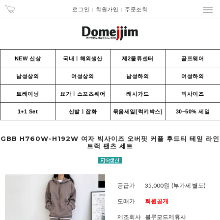
로그인
회원가입
주문조회
NEW 신상
국내ㅣ해외생산
제2물류센터
골프웨어
남성상의
여성상의
남성하의
여성하의
트레이닝
요가ㅣ스포츠웨어
래시가드
빅사이즈
1+1 Set
신발ㅣ잡화
묶음세일[럭키박스]
30~50% 세일
GBB H760W-H192W 여자 빅사이즈 오버핏 커플 후드티 테잎 라인
트랙 팬츠 세트
공급가
35,000원
(부가세 별도)
도매가
회원공개
제조회사
블루모드제휴사