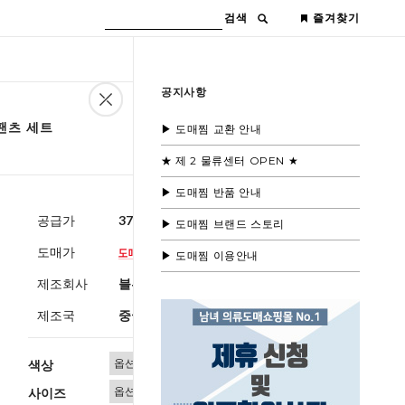
검색
즐겨찾기
공지사항
 팬츠 세트
▶ 도매찜 교환 안내
★ 제 2 물류센터 OPEN ★
▶ 도매찜 반품 안내
공급가
37,600원
(부가세별도)
▶ 도매찜 브랜드 스토리
도매가
▶ 도매찜 이용안내
제조회사
블루모드제휴사
제조국
중국
색상
사이즈