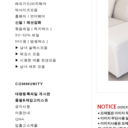
래쉬가드|비치웨어
빅사이즈모음
홈웨어ㅣ언더웨어
신발ㅣ패션잡화
묶음세일 [ 럭키박스 ]
30~50% 세일
990원 [ 덤핑박스 ]
▶ 남녀 슬랙스모음
▶ 레깅스 모음
▶ 시원한 여름 린넨모음
▶ 남녀 세트 모음
COMMUNITY
대량등록파일 게시판
품절&재입고리스트
NOTICE
공지사항
(이미
이용안내
• 도매찜은 이미지 
• 이미지 무단사용 
QNA
• 이미지사용은 도
입출고스케쥴