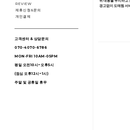
위 내용을 무시하고 
REVIEW
경고없이 도매찜 서비
제휴신청&문의
개인결제
고객센터 & 상담문의
070-4070-6786
MON-FRI 10AM-05PM
평일 오전10시~오후5시
(점심 오후12시~1시)
주말 및 공휴일 휴무