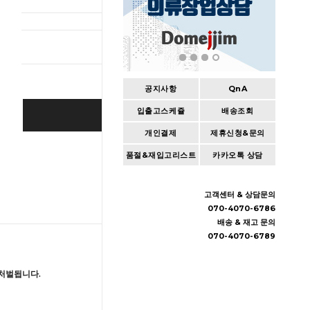
총 상품 
공지사항
QnA
입출고스케쥴
배송조회
BUY IT NOW
개인결제
제휴신청&문의
Cart
|
Wishlist
품절&재입고리스트
카카오톡 상담
고객센터 & 상담문의
070-4070-6786
배송 & 재고 문의
070-4070-6789
처벌됩니다.