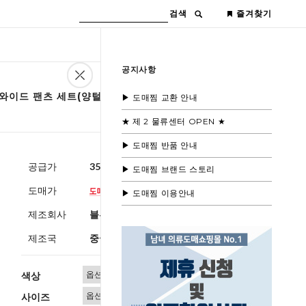
검색
즐겨찾기
공지사항
 와이드 팬츠 세트(양털안감)
▶ 도매찜 교환 안내
★ 제 2 물류센터 OPEN ★
▶ 도매찜 반품 안내
공급가
35,600원
(부가세별도)
▶ 도매찜 브랜드 스토리
도매가
▶ 도매찜 이용안내
제조회사
블루모드제휴사
제조국
중국
색상
사이즈