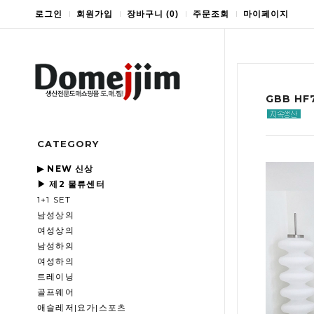
로그인
회원가입
장바구니
(
0
)
주문조회
마이페이지
GBB H
CATEGORY
▶ NEW 신상
▶ 제2 물류센터
1+1 SET
남성상의
여성상의
남성하의
여성하의
트레이닝
골프웨어
애슬레저|요가|스포츠