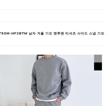
F790M-HF287M 남자 겨울 기모 맨투맨 티셔츠 사이드 스냅 기모