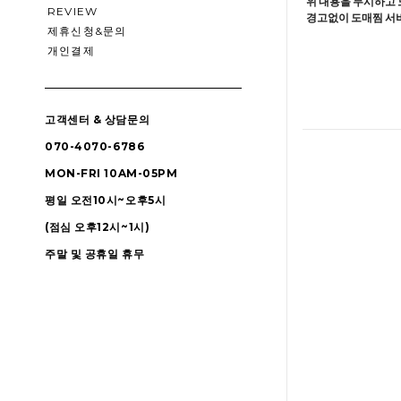
위 내용을 무시하고 
REVIEW
경고없이 도매찜 서비
제휴신청&문의
개인결제
고객센터 & 상담문의
070-4070-6786
MON-FRI 10AM-05PM
평일 오전10시~오후5시
(점심 오후12시~1시)
주말 및 공휴일 휴무