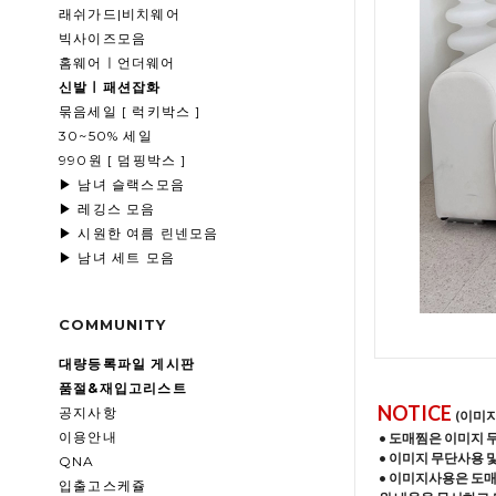
래쉬가드|비치웨어
빅사이즈모음
홈웨어ㅣ언더웨어
신발ㅣ패션잡화
묶음세일 [ 럭키박스 ]
30~50% 세일
990원 [ 덤핑박스 ]
▶ 남녀 슬랙스모음
▶ 레깅스 모음
▶ 시원한 여름 린넨모음
▶ 남녀 세트 모음
COMMUNITY
대량등록파일 게시판
품절&재입고리스트
NOTICE
공지사항
(이미
이용안내
• 도매찜은 이미지 
• 이미지 무단사용 
QNA
• 이미지사용은 도
입출고스케쥴