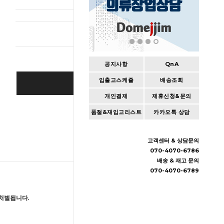
총 상품 
공지사항
QnA
입출고스케쥴
배송조회
BUY IT NOW
개인결제
제휴신청&문의
Cart
|
Wishlist
품절&재입고리스트
카카오톡 상담
고객센터 & 상담문의
070-4070-6786
배송 & 재고 문의
070-4070-6789
처벌됩니다.