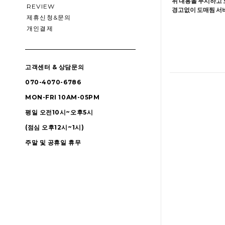
위 내용을 무시하고 
REVIEW
경고없이 도매찜 서비
제휴신청&문의
개인결제
고객센터 & 상담문의
070-4070-6786
MON-FRI 10AM-05PM
평일 오전10시~오후5시
(점심 오후12시~1시)
주말 및 공휴일 휴무