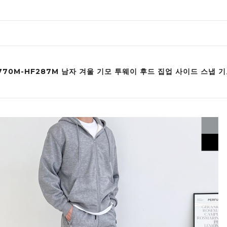
F770M-HF287M 남자 겨울 기모 투웨이 후드 집업 사이드 스냅 