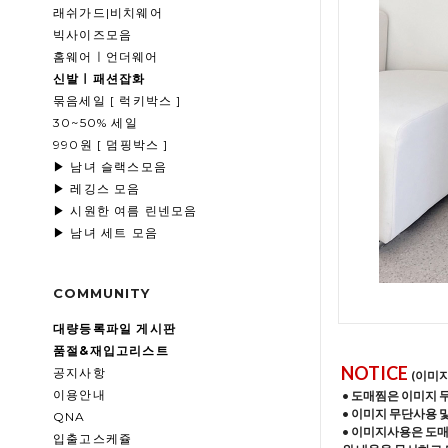
래쉬가드|비치웨어
빅사이즈모음
홈웨어ㅣ언더웨어
신발ㅣ패션잡화
묶음세일 [ 럭키박스 ]
30~50% 세일
990원 [ 덤핑박스 ]
▶ 남녀 슬랙스모음
▶ 레깅스 모음
▶ 시원한 여름 린넨모음
▶ 남녀 세트 모음
COMMUNITY
대량등록파일 게시판
품절&재입고리스트
NOTICE
공지사항
(이미
이용안내
• 도매찜은 이미지 
• 이미지 무단사용 
QNA
• 이미지사용은 도
입출고스케쥴