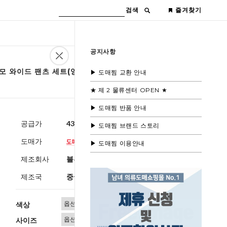
검색
즐겨찾기
공지사항
기모 와이드 팬츠 세트(양털안감)
▶ 도매찜 교환 안내
★ 제 2 물류센터 OPEN ★
▶ 도매찜 반품 안내
공급가
43,000원
(부가세별도)
▶ 도매찜 브랜드 스토리
도매가
▶ 도매찜 이용안내
제조회사
블루모드제휴사
제조국
중국
색상
사이즈