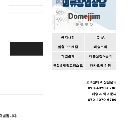
총 상품 
공지사항
QnA
입출고스케쥴
배송조회
BUY IT NOW
개인결제
제휴신청&문의
Cart
|
Wishlist
품절&재입고리스트
카카오톡 상담
고객센터 & 상담문의
070-4070-6786
배송 & 재고 문의
070-4070-6789
처벌됩니다.