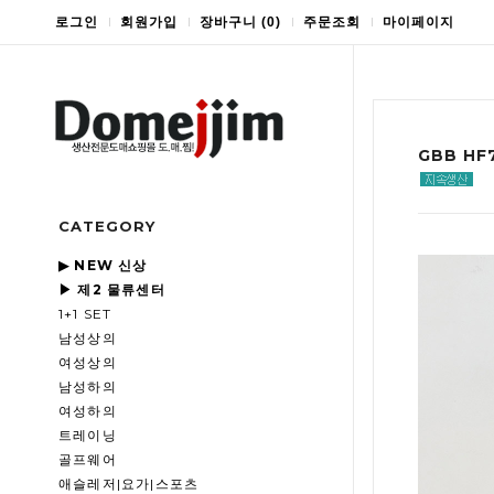
로그인
회원가입
장바구니
(
0
)
주문조회
마이페이지
GBB H
CATEGORY
▶ NEW 신상
▶ 제2 물류센터
1+1 SET
남성상의
여성상의
남성하의
여성하의
트레이닝
골프웨어
애슬레저|요가|스포츠