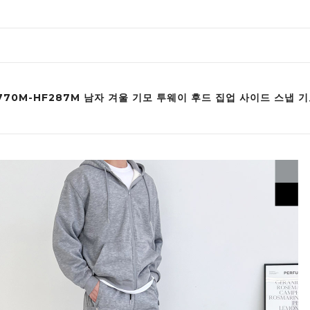
F770M-HF287M 남자 겨울 기모 투웨이 후드 집업 사이드 스냅 