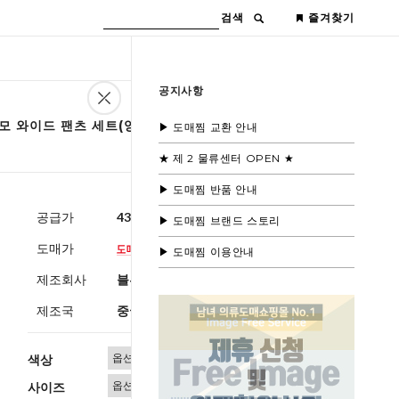
검색
즐겨찾기
공지사항
기모 와이드 팬츠 세트(양털안감)
▶ 도매찜 교환 안내
★ 제 2 물류센터 OPEN ★
▶ 도매찜 반품 안내
공급가
43,000원
(부가세별도)
▶ 도매찜 브랜드 스토리
도매가
▶ 도매찜 이용안내
제조회사
블루모드제휴사
제조국
중국
색상
사이즈