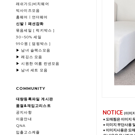
래쉬가드|비치웨어
빅사이즈모음
홈웨어ㅣ언더웨어
신발ㅣ패션잡화
묶음세일 [ 럭키박스 ]
30~50% 세일
990원 [ 덤핑박스 ]
▶ 남녀 슬랙스모음
▶ 레깅스 모음
▶ 시원한 여름 린넨모음
▶ 남녀 세트 모음
COMMUNITY
대량등록파일 게시판
품절&재입고리스트
NOTICE
공지사항
(이미
이용안내
• 도매찜은 이미지 
• 이미지 무단사용 
QNA
• 이미지사용은 도
입출고스케쥴