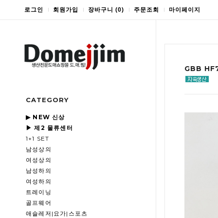
로그인
회원가입
장바구니
(
0
)
주문조회
마이페이지
GBB H
CATEGORY
▶ NEW 신상
▶ 제2 물류센터
1+1 SET
남성상의
여성상의
남성하의
여성하의
트레이닝
골프웨어
애슬레저|요가|스포츠