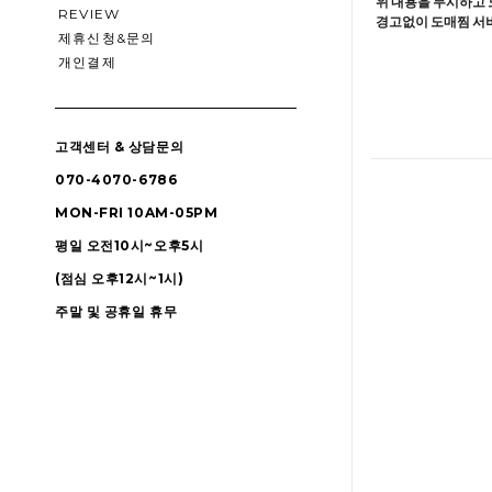
위 내용을 무시하고 
REVIEW
경고없이 도매찜 서비
제휴신청&문의
개인결제
고객센터 & 상담문의
070-4070-6786
MON-FRI 10AM-05PM
평일 오전10시~오후5시
(점심 오후12시~1시)
주말 및 공휴일 휴무