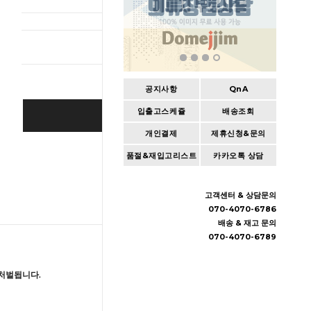
총 상품 
공지사항
QnA
입출고스케쥴
배송조회
BUY IT NOW
개인결제
제휴신청&문의
Cart
|
Wishlist
품절&재입고리스트
카카오톡 상담
고객센터 & 상담문의
070-4070-6786
배송 & 재고 문의
070-4070-6789
처벌됩니다.