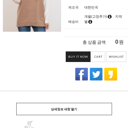
제조국
대한민국
개별(고정추가)
지역
배송비
별
0
원
총 상품 금액
BUY IT NOW
CART
WISHLIST
상세정보 새창 열기