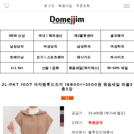
로그인
회원가입
주문조회
NEW 신상
국내ㅣ해외생산
제2물류센터
골프웨어
남성상의
여성상의
남성하의
여성하의
트레이닝
요가ㅣ스포츠웨어
래시가드
빅사이즈
1+1 Set
신발ㅣ잡화
묶음세일[럭키박스]
30~50% 세일
2L-PKT 1007 여자램후드조끼 16800=>3500원 묶음세일 퍼플3
총3장
공급가
33,600원
(부가세 별도)
도매가
회원공개
제조회사
블루모드제휴사