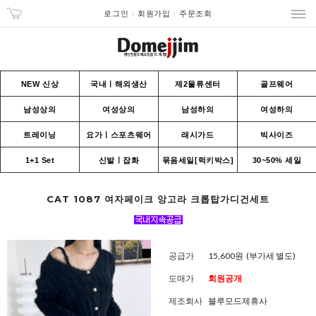
로그인
회원가입
주문조회
NEW 신상
국내ㅣ해외생산
제2물류센터
골프웨어
남성상의
여성상의
남성하의
여성하의
트레이닝
요가ㅣ스포츠웨어
래시가드
빅사이즈
1+1 Set
신발ㅣ잡화
묶음세일[럭키박스]
30~50% 세일
CAT 1087 여자페이크 앙고라 크롭탑가디건세트
공급가
15,600원
(부가세 별도)
도매가
회원공개
제조회사
블루모드제휴사