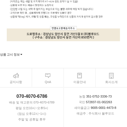
상품 고시 정보
공지사항
QnA
이용안내
회사소개
070-4070-6786
농협
351-0752-3336-73
국민
572837-01-002263
배송 및 재고문의 070-4070-6789
새마을금고
9005-0001-4473-8
평일 오전10시~오후5시
예금주 : 주식회사 블루모드
(점심 오후12시~1시)
주말 및 공휴일 휴무