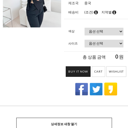
제조국
중국
배송비
(조건)
지역별
색상
사이즈
0
원
총 상품 금액
BUY IT NOW
CART
WISHLIST
상세정보 새창 열기