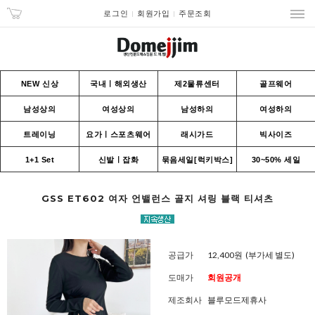
로그인
회원가입
주문조회
NEW 신상
국내ㅣ해외생산
제2물류센터
골프웨어
남성상의
여성상의
남성하의
여성하의
트레이닝
요가ㅣ스포츠웨어
래시가드
빅사이즈
1+1 Set
신발ㅣ잡화
묶음세일[럭키박스]
30~50% 세일
GSS ET602 여자 언밸런스 골지 셔링 블랙 티셔츠
공급가
12,400원
(부가세 별도)
도매가
회원공개
제조회사
블루모드제휴사