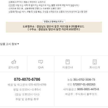
상품 고시 정보
공지사항
QnA
이용안내
회사소개
070-4070-6786
농협
351-0752-3336-73
국민
572837-01-002263
배송 및 재고문의 070-4070-6789
새마을금고
9005-0001-4473-8
평일 오전10시~오후5시
예금주 : 주식회사 블루모드
(점심 오후12시~1시)
주말 및 공휴일 휴무