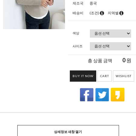
제조국
중국
배송비
(조건)
지역별
색상
사이즈
0
원
총 상품 금액
BUY IT NOW
CART
WISHLIST
상세정보 새창 열기