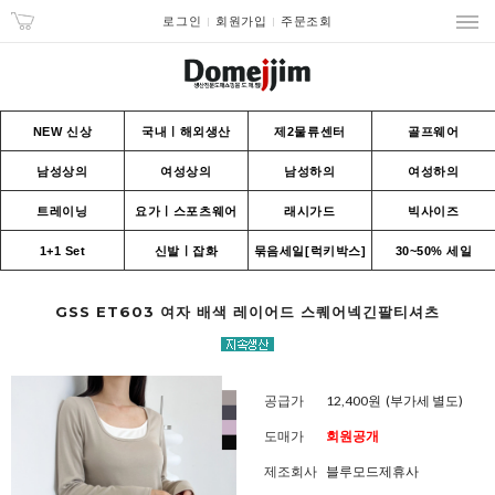
로그인
회원가입
주문조회
NEW 신상
국내ㅣ해외생산
제2물류센터
골프웨어
남성상의
여성상의
남성하의
여성하의
트레이닝
요가ㅣ스포츠웨어
래시가드
빅사이즈
1+1 Set
신발ㅣ잡화
묶음세일[럭키박스]
30~50% 세일
GSS ET603 여자 배색 레이어드 스퀘어넥긴팔티셔츠
공급가
12,400원
(부가세 별도)
도매가
회원공개
제조회사
블루모드제휴사