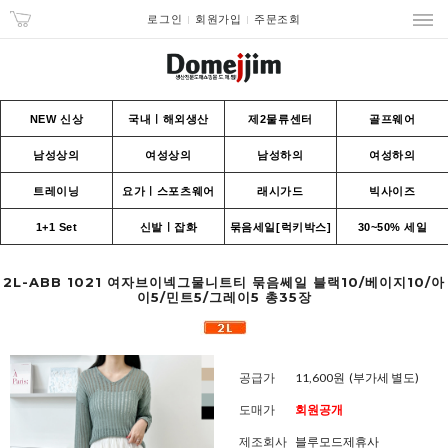
로그인
회원가입
주문조회
NEW 신상
국내ㅣ해외생산
제2물류센터
골프웨어
남성상의
여성상의
남성하의
여성하의
트레이닝
요가ㅣ스포츠웨어
래시가드
빅사이즈
1+1 Set
신발ㅣ잡화
묶음세일[럭키박스]
30~50% 세일
2L-ABB 1021 여자브이넥그물니트티 묶음쎄일 블랙10/베이지10/아
이5/민트5/그레이5 총35장
공급가
11,600원
(부가세 별도)
도매가
회원공개
제조회사
블루모드제휴사