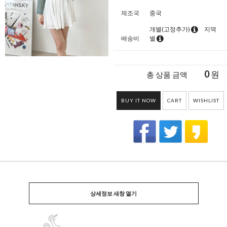
제조국
중국
개별(고정추가)
지역
배송비
별
0
원
총 상품 금액
BUY IT NOW
CART
WISHLIST
상세정보 새창 열기