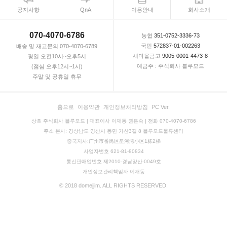
공지사항
QnA
이용안내
회사소개
070-4070-6786
농협
351-0752-3336-73
국민
572837-01-002263
배송 및 재고문의 070-4070-6789
새마을금고
9005-0001-4473-8
평일 오전10시~오후5시
예금주 : 주식회사 블루모드
(점심 오후12시~1시)
주말 및 공휴일 휴무
홈으로
이용약관
개인정보처리방침
PC Ver.
상호 주식회사 블루모드 | 대표이사 이재동 권은숙 | 전화 070-4070-6786
주소 본사: 경상남도 양산시 동면 가산3길 8 블루모드물류센터
중국지사:广州市番禺区星河湾小区1栋2梯
사업자번호 621-81-80834
통신판매업번호 제2010-경남양산-0049호
개인정보관리책임자 이재동
© 2018 domejjim. ALL RIGHTS RESERVED.