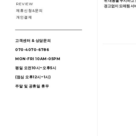
위 내용을 무시하고 
REVIEW
경고없이 도매찜 서비
제휴신청&문의
개인결제
고객센터 & 상담문의
070-4070-6786
MON-FRI 10AM-05PM
평일 오전10시~오후5시
(점심 오후12시~1시)
주말 및 공휴일 휴무