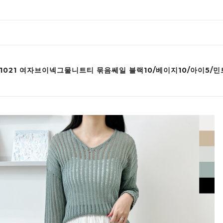
B 1021 여자브이넥그물니트티 묶음쎄일 블랙10/베이지10/아이5/민