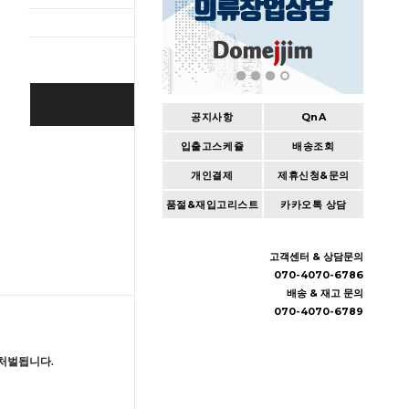
BUY IT NOW
공지사항
QnA
입출고스케쥴
배송조회
Cart
|
Wishlist
개인결제
제휴신청&문의
품절&재입고리스트
카카오톡 상담
고객센터 & 상담문의
070-4070-6786
배송 & 재고 문의
070-4070-6789
처벌됩니다.