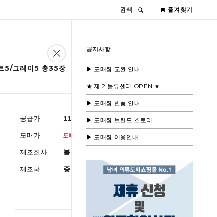
검색
즐겨찾기
공지사항
트5/그레이5 총35장
▶ 도매찜 교환 안내
★ 제 2 물류센터 OPEN ★
▶ 도매찜 반품 안내
공급가
11,600원
(부가세별도)
▶ 도매찜 브랜드 스토리
도매가
▶ 도매찜 이용안내
제조회사
블루모드제휴사
제조국
중국
총 상품 