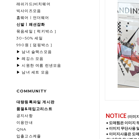
래쉬가드|비치웨어
빅사이즈모음
홈웨어ㅣ언더웨어
신발ㅣ패션잡화
묶음세일 [ 럭키박스 ]
30~50% 세일
990원 [ 덤핑박스 ]
▶ 남녀 슬랙스모음
▶ 레깅스 모음
▶ 시원한 여름 린넨모음
▶ 남녀 세트 모음
COMMUNITY
대량등록파일 게시판
품절&재입고리스트
NOTICE
공지사항
(이미
이용안내
• 도매찜은 이미지 
• 이미지 무단사용 
QNA
• 이미지사용은 도
입출고스케쥴