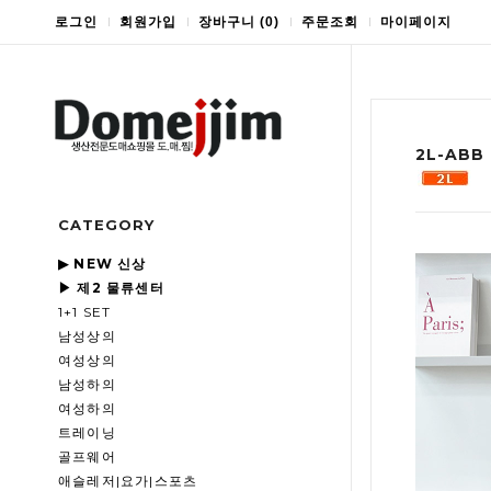
로그인
회원가입
장바구니
(
0
)
주문조회
마이페이지
2L-AB
CATEGORY
▶ NEW 신상
▶ 제2 물류센터
1+1 SET
남성상의
여성상의
남성하의
여성하의
트레이닝
골프웨어
애슬레저|요가|스포츠