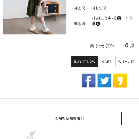
제조국
대한민국
개별(고정추가)
지역
배송비
별
0
원
총 상품 금액
BUY IT NOW
CART
WISHLIST
상세정보 새창 열기