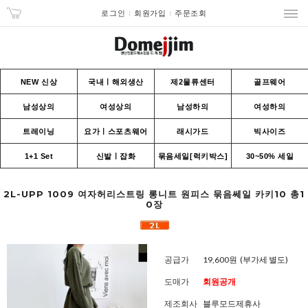
로그인
회원가입
주문조회
NEW 신상
국내ㅣ해외생산
제2물류센터
골프웨어
남성상의
여성상의
남성하의
여성하의
트레이닝
요가ㅣ스포츠웨어
래시가드
빅사이즈
1+1 Set
신발ㅣ잡화
묶음세일[럭키박스]
30~50% 세일
2L-UPP 1009 여자허리스트링 롱니트 원피스 묶음쎄일 카키10 총1
0장
공급가
19,600원
(부가세 별도)
도매가
회원공개
제조회사
블루모드제휴사