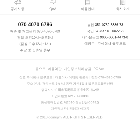
공지사항
QnA
이용안내
회사소개
070-4070-6786
농협
351-0752-3336-73
국민
572837-01-002263
배송 및 재고문의 070-4070-6789
새마을금고
9005-0001-4473-8
평일 오전10시~오후5시
예금주 : 주식회사 블루모드
(점심 오후12시~1시)
주말 및 공휴일 휴무
홈으로
이용약관
개인정보처리방침
PC Ver.
상호 주식회사 블루모드 | 대표이사 이재동 권은숙 | 전화 070-4070-6786
주소 본사: 경상남도 양산시 동면 가산3길 8 블루모드물류센터
중국지사:广州市番禺区星河湾小区1栋2梯
사업자번호 621-81-80834
통신판매업번호 제2010-경남양산-0049호
개인정보관리책임자 이재동
© 2018 domejjim. ALL RIGHTS RESERVED.