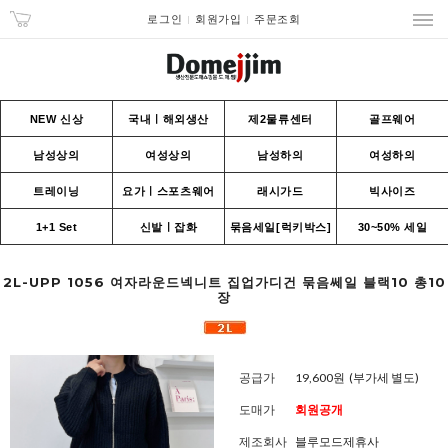
로그인
회원가입
주문조회
NEW 신상
국내ㅣ해외생산
제2물류센터
골프웨어
남성상의
여성상의
남성하의
여성하의
트레이닝
요가ㅣ스포츠웨어
래시가드
빅사이즈
1+1 Set
신발ㅣ잡화
묶음세일[럭키박스]
30~50% 세일
2L-UPP 1056 여자라운드넥니트 집업가디건 묶음쎄일 블랙10 총10
장
공급가
19,600원
(부가세 별도)
도매가
회원공개
제조회사
블루모드제휴사