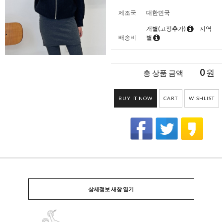
제조국
대한민국
개별(고정추가)
지역
배송비
별
0
원
총 상품 금액
BUY IT NOW
CART
WISHLIST
상세정보 새창 열기