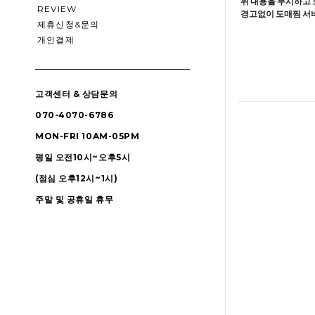
위 내용을 무시하고 
REVIEW
경고없이 도매찜 서비
제휴신청&문의
개인결제
고객센터 & 상담문의
070-4070-6786
MON-FRI 10AM-05PM
평일 오전10시~오후5시
(점심 오후12시~1시)
주말 및 공휴일 휴무