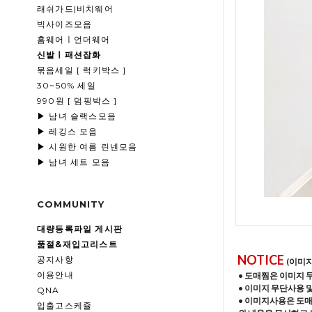
래쉬가드|비치웨어
빅사이즈모음
홈웨어ㅣ언더웨어
신발ㅣ패션잡화
묶음세일 [ 럭키박스 ]
30~50% 세일
990원 [ 덤핑박스 ]
▶ 남녀 슬랙스모음
▶ 레깅스 모음
▶ 시원한 여름 린넨모음
▶ 남녀 세트 모음
COMMUNITY
대량등록파일 게시판
품절&재입고리스트
NOTICE
공지사항
(이미
이용안내
• 도매찜은 이미지 
• 이미지 무단사용 
QNA
• 이미지사용은 도
입출고스케쥴