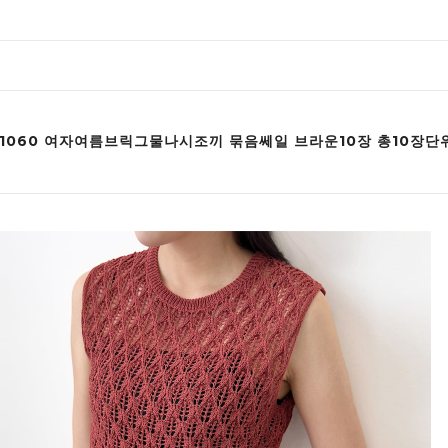
B 1060 여자여름브릭그물나시조끼 묶음쎄일 브라운10장 총10장단