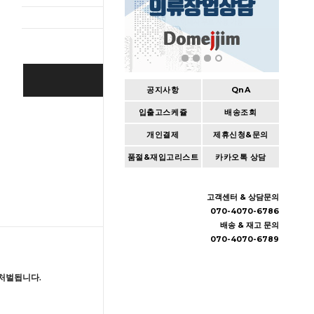
BUY IT NOW
공지사항
QnA
입출고스케쥴
배송조회
Cart
|
Wishlist
개인결제
제휴신청&문의
품절&재입고리스트
카카오톡 상담
고객센터 & 상담문의
070-4070-6786
배송 & 재고 문의
070-4070-6789
처벌됩니다.