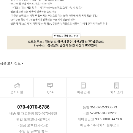
상품 고시 정보
공지사항
QnA
이용안내
회사소개
070-4070-6786
농협
351-0752-3336-73
국민
572837-01-002263
배송 및 재고문의 070-4070-6789
새마을금고
9005-0001-4473-8
평일 오전10시~오후5시
예금주 : 주식회사 블루모드
(점심 오후12시~1시)
주말 및 공휴일 휴무