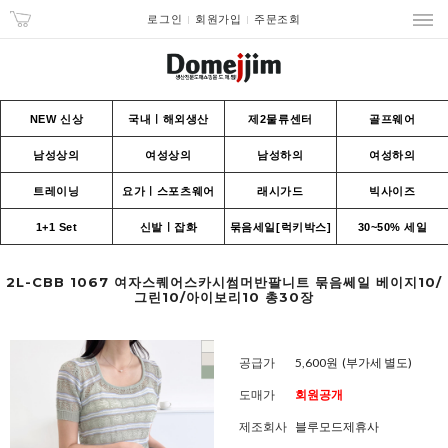
로그인
회원가입
주문조회
NEW 신상
국내ㅣ해외생산
제2물류센터
골프웨어
남성상의
여성상의
남성하의
여성하의
트레이닝
요가ㅣ스포츠웨어
래시가드
빅사이즈
1+1 Set
신발ㅣ잡화
묶음세일[럭키박스]
30~50% 세일
2L-CBB 1067 여자스퀘어스카시썸머반팔니트 묶음쎄일 베이지10/
그린10/아이보리10 총30장
공급가
5,600원
(부가세 별도)
도매가
회원공개
제조회사
블루모드제휴사