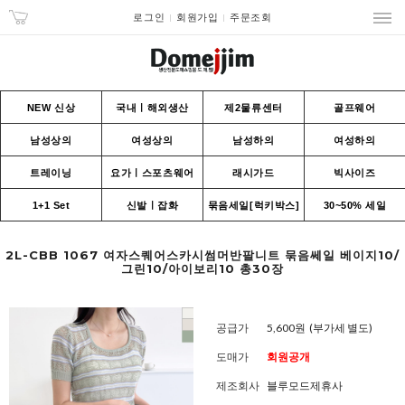
로그인
회원가입
주문조회
NEW 신상
국내ㅣ해외생산
제2물류센터
골프웨어
남성상의
여성상의
남성하의
여성하의
트레이닝
요가ㅣ스포츠웨어
래시가드
빅사이즈
1+1 Set
신발ㅣ잡화
묶음세일[럭키박스]
30~50% 세일
2L-CBB 1067 여자스퀘어스카시썸머반팔니트 묶음쎄일 베이지10/
그린10/아이보리10 총30장
공급가
5,600원
(부가세 별도)
도매가
회원공개
제조회사
블루모드제휴사