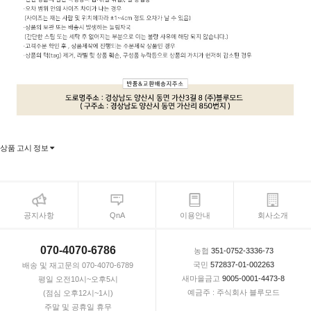
상품 고시 정보
공지사항
QnA
이용안내
회사소개
070-4070-6786
농협
351-0752-3336-73
국민
572837-01-002263
배송 및 재고문의 070-4070-6789
새마을금고
9005-0001-4473-8
평일 오전10시~오후5시
예금주 : 주식회사 블루모드
(점심 오후12시~1시)
주말 및 공휴일 휴무