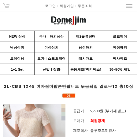
로그인
회원가입
주문조회
NEW 신상
국내ㅣ해외생산
제2물류센터
골프웨어
남성상의
여성상의
남성하의
여성하의
트레이닝
요가ㅣ스포츠웨어
래시가드
빅사이즈
1+1 Set
신발ㅣ잡화
묶음세일[럭키박스]
30~50% 세일
2L-CBB 1045 여자썸머팝콘반팔니트 묶음쎄일 옐로우10 총10장
공급가
9,600원
(부가세 별도)
도매가
회원공개
제조회사
블루모드제휴사