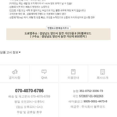
상품 고시 정보
공지사항
QnA
이용안내
회사소개
070-4070-6786
농협
351-0752-3336-73
국민
572837-01-002263
배송 및 재고문의 070-4070-6789
새마을금고
9005-0001-4473-8
평일 오전10시~오후5시
예금주 : 주식회사 블루모드
(점심 오후12시~1시)
주말 및 공휴일 휴무