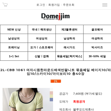
로그인
회원가입
주문조회
NEW 신상
국내ㅣ해외생산
제2물류센터
골프웨어
남성상의
여성상의
남성하의
여성하의
트레이닝
요가ㅣ스포츠웨어
래시가드
빅사이즈
1+1 Set
신발ㅣ잡화
묶음세일[럭키박스]
30~50% 세일
2L-CBB 1061 여자시원한라운드배색반팔니트 묶음쎄일 베이지10/라
임10/스카이10/아이보리10 총40장
공급가
7,600원
(부가세 별도)
도매가
회원공개
제조회사
블루모드제휴사