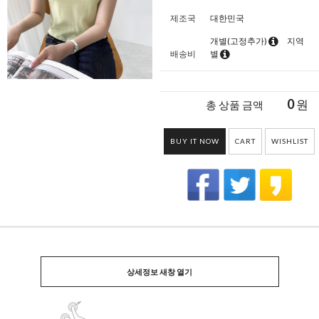
제조국
대한민국
개별(고정추가)
지역
배송비
별
0
원
총 상품 금액
BUY IT NOW
CART
WISHLIST
상세정보 새창 열기