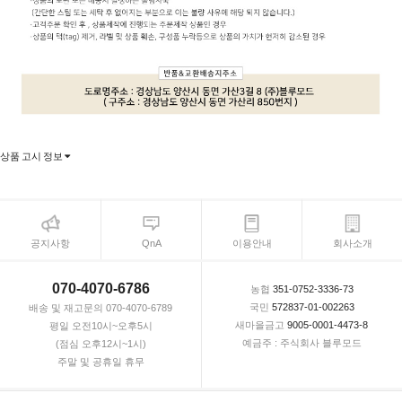
상품 고시 정보
공지사항
QnA
이용안내
회사소개
070-4070-6786
농협
351-0752-3336-73
국민
572837-01-002263
배송 및 재고문의 070-4070-6789
새마을금고
9005-0001-4473-8
평일 오전10시~오후5시
예금주 : 주식회사 블루모드
(점심 오후12시~1시)
주말 및 공휴일 휴무