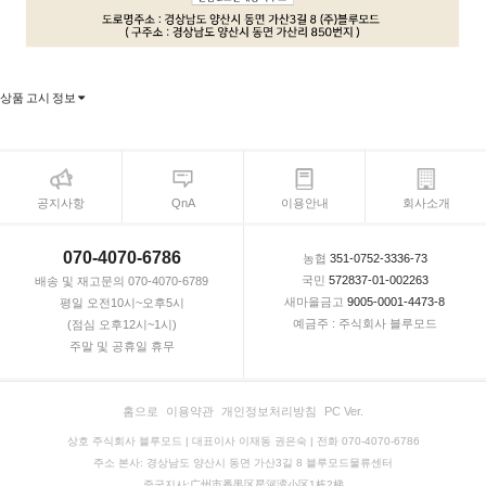
상품 고시 정보
공지사항
QnA
이용안내
회사소개
070-4070-6786
농협
351-0752-3336-73
국민
572837-01-002263
배송 및 재고문의 070-4070-6789
새마을금고
9005-0001-4473-8
평일 오전10시~오후5시
예금주 : 주식회사 블루모드
(점심 오후12시~1시)
주말 및 공휴일 휴무
홈으로
이용약관
개인정보처리방침
PC Ver.
상호 주식회사 블루모드 | 대표이사 이재동 권은숙 | 전화 070-4070-6786
주소 본사: 경상남도 양산시 동면 가산3길 8 블루모드물류센터
중국지사:广州市番禺区星河湾小区1栋2梯