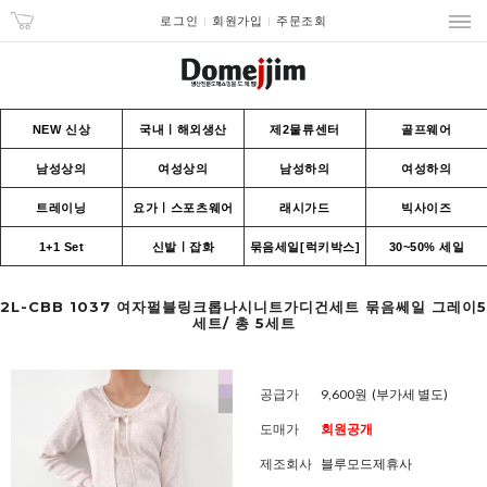
로그인
회원가입
주문조회
NEW 신상
국내ㅣ해외생산
제2물류센터
골프웨어
남성상의
여성상의
남성하의
여성하의
트레이닝
요가ㅣ스포츠웨어
래시가드
빅사이즈
1+1 Set
신발ㅣ잡화
묶음세일[럭키박스]
30~50% 세일
2L-CBB 1037 여자펄블링크롭나시니트가디건세트 묶음쎄일 그레이5
세트/ 총 5세트
공급가
9,600원
(부가세 별도)
도매가
회원공개
제조회사
블루모드제휴사