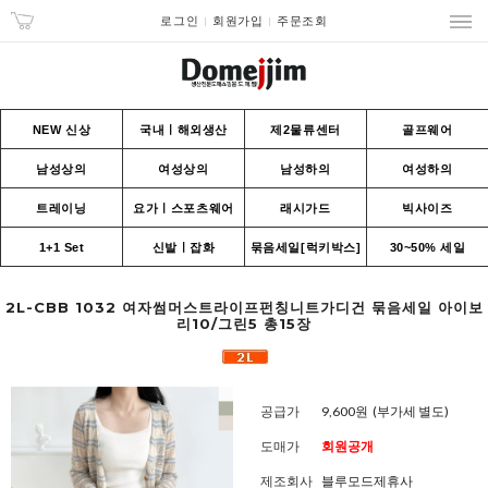
로그인
회원가입
주문조회
NEW 신상
국내ㅣ해외생산
제2물류센터
골프웨어
남성상의
여성상의
남성하의
여성하의
트레이닝
요가ㅣ스포츠웨어
래시가드
빅사이즈
1+1 Set
신발ㅣ잡화
묶음세일[럭키박스]
30~50% 세일
2L-CBB 1032 여자썸머스트라이프펀칭니트가디건 묶음세일 아이보
리10/그린5 총15장
공급가
9,600원
(부가세 별도)
도매가
회원공개
제조회사
블루모드제휴사