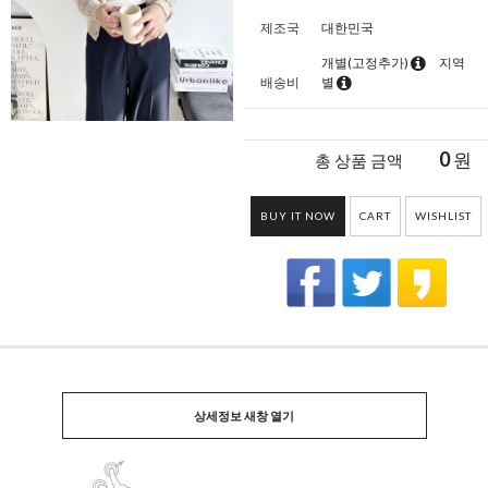
제조국
대한민국
개별(고정추가)
지역
배송비
별
0
원
총 상품 금액
BUY IT NOW
CART
WISHLIST
상세정보 새창 열기