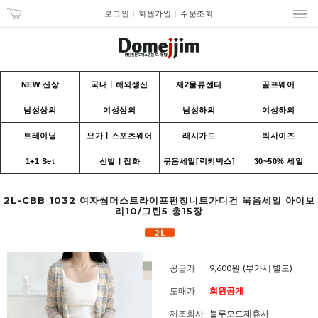
로그인
회원가입
주문조회
NEW 신상
국내ㅣ해외생산
제2물류센터
골프웨어
남성상의
여성상의
남성하의
여성하의
트레이닝
요가ㅣ스포츠웨어
래시가드
빅사이즈
1+1 Set
신발ㅣ잡화
묶음세일[럭키박스]
30~50% 세일
2L-CBB 1032 여자썸머스트라이프펀칭니트가디건 묶음세일 아이보
리10/그린5 총15장
공급가
9,600원
(부가세 별도)
도매가
회원공개
제조회사
블루모드제휴사