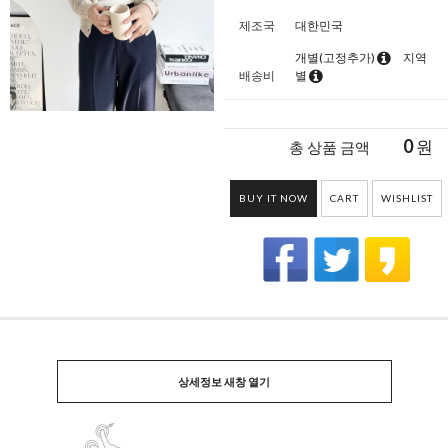
제조국
대한민국
개별(고정추가)
지역
배송비
별
0
원
총 상품 금액
BUY IT NOW
CART
WISHLIST
상세정보 새창 열기