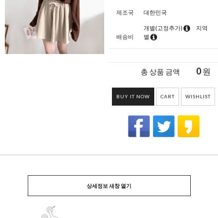
제조국
대한민국
개별(고정추가)
지역
배송비
별
0
원
총 상품 금액
BUY IT NOW
CART
WISHLIST
상세정보 새창 열기