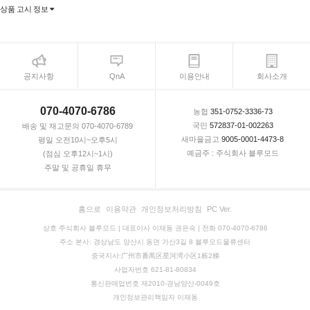
상품 고시 정보
공지사항
QnA
이용안내
회사소개
070-4070-6786
농협
351-0752-3336-73
국민
572837-01-002263
배송 및 재고문의 070-4070-6789
새마을금고
9005-0001-4473-8
평일 오전10시~오후5시
예금주 : 주식회사 블루모드
(점심 오후12시~1시)
주말 및 공휴일 휴무
홈으로
이용약관
개인정보처리방침
PC Ver.
상호 주식회사 블루모드 | 대표이사 이재동 권은숙 | 전화 070-4070-6786
주소 본사: 경상남도 양산시 동면 가산3길 8 블루모드물류센터
중국지사:广州市番禺区星河湾小区1栋2梯
사업자번호 621-81-80834
통신판매업번호 제2010-경남양산-0049호
개인정보관리책임자 이재동