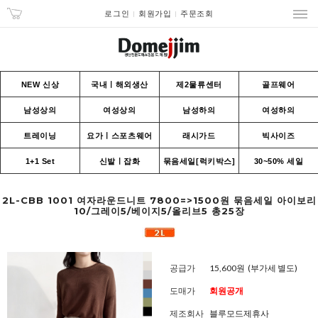
로그인
회원가입
주문조회
NEW 신상
국내ㅣ해외생산
제2물류센터
골프웨어
남성상의
여성상의
남성하의
여성하의
트레이닝
요가ㅣ스포츠웨어
래시가드
빅사이즈
1+1 Set
신발ㅣ잡화
묶음세일[럭키박스]
30~50% 세일
2L-CBB 1001 여자라운드니트 7800=>1500원 묶음세일 아이보리
10/그레이5/베이지5/올리브5 총25장
공급가
15,600원
(부가세 별도)
도매가
회원공개
제조회사
블루모드제휴사