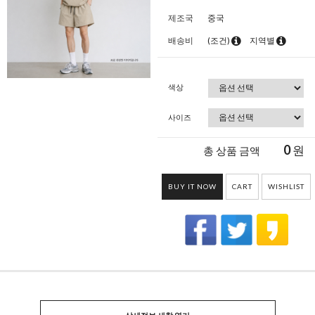
제조국
중국
배송비
(조건)
지역별
색상
사이즈
0
원
총 상품 금액
BUY IT NOW
CART
WISHLIST