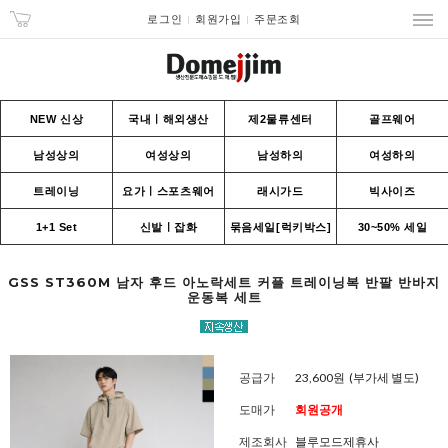
로그인
회원가입
주문조회
NEW 신상
국내ㅣ해외생산
제2물류센터
골프웨어
남성상의
여성상의
남성하의
여성하의
트레이닝
요가ㅣ스포츠웨어
래시가드
빅사이즈
1+1 Set
신발ㅣ잡화
묶음세일[럭키박스]
30~50% 세일
GSS ST360M 남자 후드 아노락세트 커플 트레이닝복 반팔 반바지
운동복 세트
공급가
23,600원
(부가세 별도)
도매가
회원공개
제조회사
블루모드제휴사