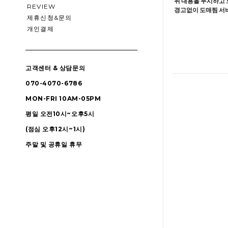
위 내용을 무시하고 
REVIEW
경고없이 도매찜 서비
제휴신청&문의
개인결제
고객센터 & 상담문의
070-4070-6786
MON-FRI 10AM-05PM
평일 오전10시~오후5시
(점심 오후12시~1시)
주말 및 공휴일 휴무