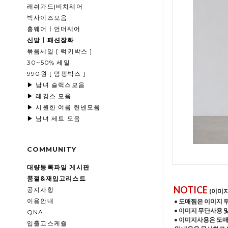
래쉬가드|비치웨어
빅사이즈모음
홈웨어ㅣ언더웨어
신발ㅣ패션잡화
묶음세일 [ 럭키박스 ]
30~50% 세일
990원 [ 덤핑박스 ]
▶ 남녀 슬랙스모음
▶ 레깅스 모음
▶ 시원한 여름 린넨모음
▶ 남녀 세트 모음
COMMUNITY
대량등록파일 게시판
품절&재입고리스트
NOTICE
공지사항
(이미
이용안내
• 도매찜은 이미지 
• 이미지 무단사용 
QNA
• 이미지사용은 도
입출고스케쥴