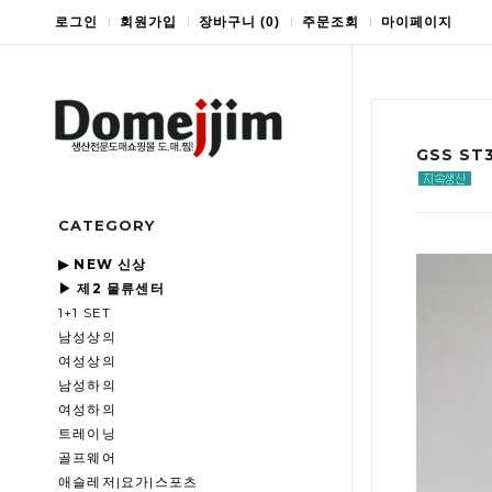
로그인
회원가입
장바구니
(
0
)
주문조회
마이페이지
GSS S
CATEGORY
▶ NEW 신상
▶ 제2 물류센터
1+1 SET
남성상의
여성상의
남성하의
여성하의
트레이닝
골프웨어
애슬레저|요가|스포츠