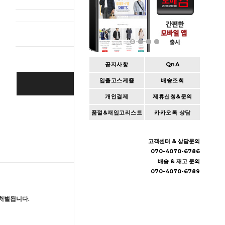
총 상품 
공지사항
QnA
입출고스케쥴
배송조회
BUY IT NOW
개인결제
제휴신청&문의
Cart
|
Wishlist
품절&재입고리스트
카카오톡 상담
고객센터 & 상담문의
070-4070-6786
배송 & 재고 문의
070-4070-6789
처벌됩니다.