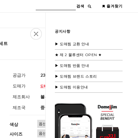
검색
즐겨찾기
공지사항
 세트
▶ 도매찜 교환 안내
★ 제 2 물류센터 OPEN ★
▶ 도매찜 반품 안내
공급가
23,600원
(부가세별도)
▶ 도매찜 브랜드 스토리
도매가
▶ 도매찜 이용안내
제조회사
블루모드제휴사
제조국
중국
색상
사이즈