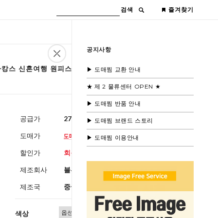
검색
즐겨찾기
공지사항
 바캉스 신혼여행 원피스 커플룩
▶ 도매찜 교환 안내
★ 제 2 물류센터 OPEN ★
▶ 도매찜 반품 안내
공급가
27,000원
(부가세별도)
▶ 도매찜 브랜드 스토리
도매가
▶ 도매찜 이용안내
할인가
회원공개
제조회사
블루모드제휴사
제조국
중국
색상