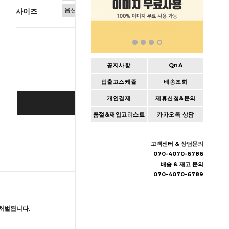
사이즈
총 상품 
공지사항
QnA
입출고스케쥴
배송조회
개인결제
제휴신청&문의
SOLD OUT
품절&재입고리스트
카카오톡 상담
Wishlist
고객센터 & 상담문의
070-4070-6786
배송 & 재고 문의
070-4070-6789
처벌됩니다.