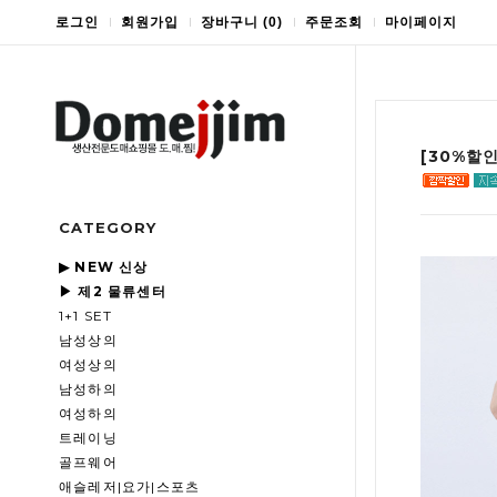
로그인
회원가입
장바구니
(
0
)
주문조회
마이페이지
[30%할
CATEGORY
▶ NEW 신상
▶ 제2 물류센터
1+1 SET
남성상의
여성상의
남성하의
여성하의
트레이닝
골프웨어
애슬레저|요가|스포츠