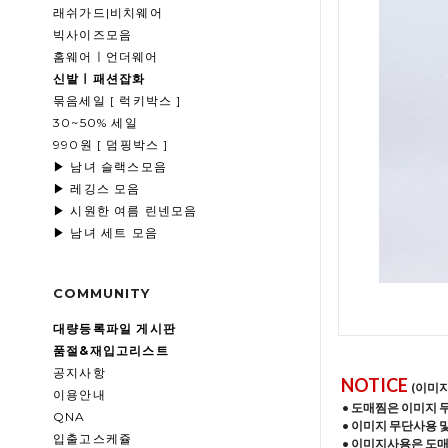
래쉬가드|비치웨어
빅사이즈모음
홈웨어ㅣ언더웨어
신발ㅣ패션잡화
묶음세일 [ 럭키박스 ]
30~50% 세일
990원 [ 덤핑박스 ]
▶ 남녀 슬랙스모음
▶ 레깅스 모음
▶ 시원한 여름 린넨모음
▶ 남녀 세트 모음
COMMUNITY
대량등록파일 게시판
품절&재입고리스트
공지사항
NOTICE
(이미
이용안내
• 도매찜은 이미지 
QNA
• 이미지 무단사용 
입출고스케쥴
• 이미지사용은 도