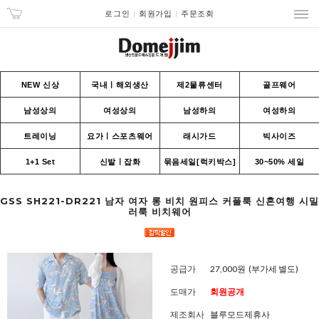
로그인
회원가입
주문조회
NEW 신상
국내ㅣ해외생산
제2물류센터
골프웨어
남성상의
여성상의
남성하의
여성하의
트레이닝
요가ㅣ스포츠웨어
래시가드
빅사이즈
1+1 Set
신발ㅣ잡화
묶음세일[럭키박스]
30~50% 세일
GSS SH221-DR221 남자 여자 롱 비치 원피스 커플룩 신혼여행 시밀
러룩 비치웨어
공급가
27,000원
(부가세 별도)
도매가
회원공개
제조회사
블루모드제휴사