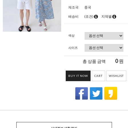
제조국
중국
배송비
(조건)
지역별
색상
사이즈
0
원
총 상품 금액
BUY IT NOW
CART
WISHLIST