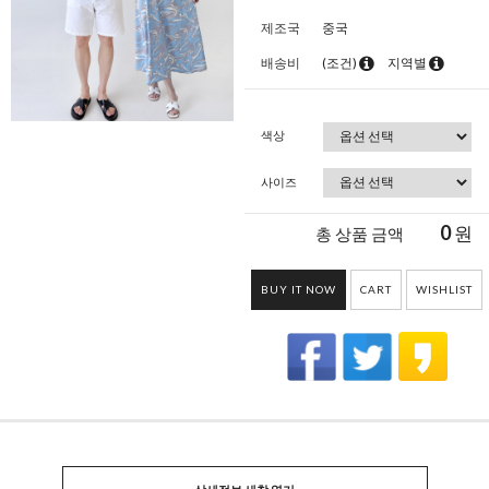
제조국
중국
배송비
(조건)
지역별
색상
사이즈
0
원
총 상품 금액
BUY IT NOW
CART
WISHLIST