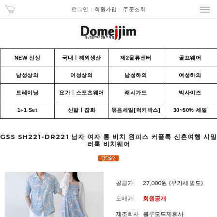
로그인
회원가입
주문조회
NEW 신상
국내ㅣ해외생산
제2물류센터
골프웨어
남성상의
여성상의
남성하의
여성하의
트레이닝
요가ㅣ스포츠웨어
래시가드
빅사이즈
1+1 Set
신발ㅣ잡화
묶음세일[럭키박스]
30~50% 세일
GSS SH221-DR221 남자 여자 롱 비치 원피스 커플룩 신혼여행 시밀
러룩 비치웨어
공급가
27,000원
(부가세 별도)
도매가
회원공개
제조회사
블루모드제휴사